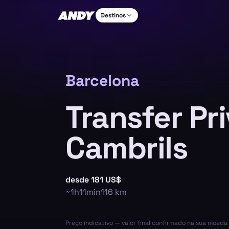
Destinos
Barcelona
Transfer Pr
Cambrils
desde
181 US$
~
1h11min
116
km
Preço indicativo — valor final confirmado na sua moed