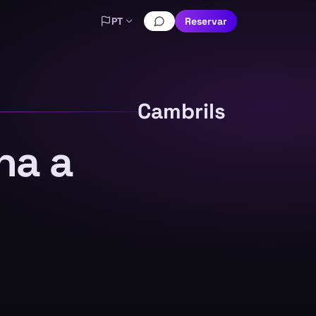
PT
Reservar
Cambrils
na a