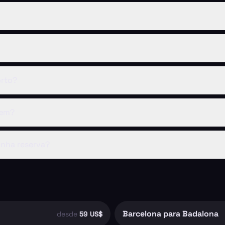
rto?
gem?
inha reserva?
Barcelona para Badalona
desde
59 US$