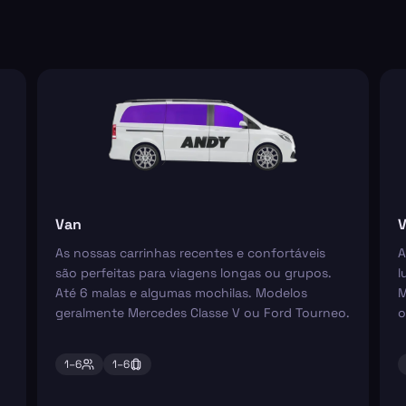
Van
V
As nossas carrinhas recentes e confortáveis
A
são perfeitas para viagens longas ou grupos.
l
Até 6 malas e algumas mochilas. Modelos
M
geralmente Mercedes Classe V ou Ford Tourneo.
o
1–
6
1–
6