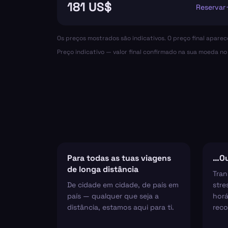
181 US$
Reservar
Os preços mostrados são indicativos. O preço final apare
Preço indicativo — valor final confirmado na sua moeda n
Para todas as tuas viagens
…Ou
de longa distância
Tran
De cidade em cidade, de país em
stre
país — qualquer que seja a
horá
distância, estamos aqui para ti.
reco