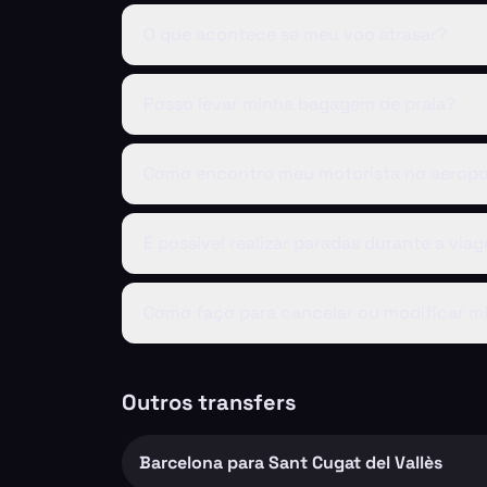
O que acontece se meu voo atrasar?
Posso levar minha bagagem de praia?
Como encontro meu motorista no aeropo
É possível realizar paradas durante a via
Como faço para cancelar ou modificar m
Outros transfers
Barcelona para Sant Cugat del Vallès