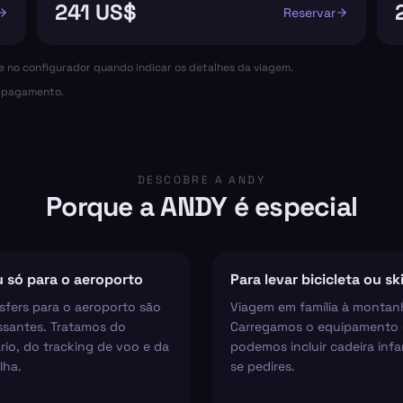
241 US$
Reservar
ce no configurador quando indicar os detalhes da viagem.
o pagamento.
DESCOBRE A ANDY
Porque a ANDY é especial
 só para o aeroporto
Para levar bicicleta ou sk
sfers para o aeroporto são
Viagem em família à montan
ssantes. Tratamos do
Carregamos o equipamento 
rio, do tracking de voo e da
podemos incluir cadeira infan
lha.
se pedires.