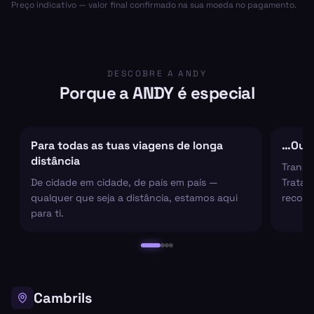
Preço indicativo — valor final confirmado na sua moeda no pagamento.
DESCOBRE A ANDY
Porque a ANDY é especial
Para todas as tuas viagens de longa
…Ou s
distância
Transf
De cidade em cidade, de país em país —
Tratam
qualquer que seja a distância, estamos aqui
recolh
para ti.
Cambrils