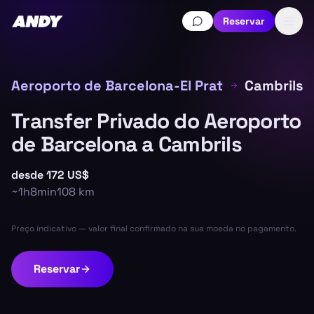
Reservar
Aeroporto de Barcelona-El Prat
Cambrils
Transfer Privado do Aeroporto
de Barcelona a Cambrils
desde
172 US$
~
1h8min
108
km
Preço indicativo — valor final confirmado na sua moeda no pagamento.
Reservar