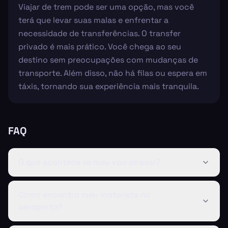
Viajar de trem pode ser uma opção, mas você
terá que levar suas malas e enfrentar a
necessidade de transferências. O transfer
privado é mais prático. Você chega ao seu
destino sem preocupações com mudanças de
transporte. Além disso, não há filas ou espera em
táxis, tornando sua experiência mais tranquila.
FAQ
O que acontece se meu voo atrasar?
Como encontro meu motorista no
aeroporto?