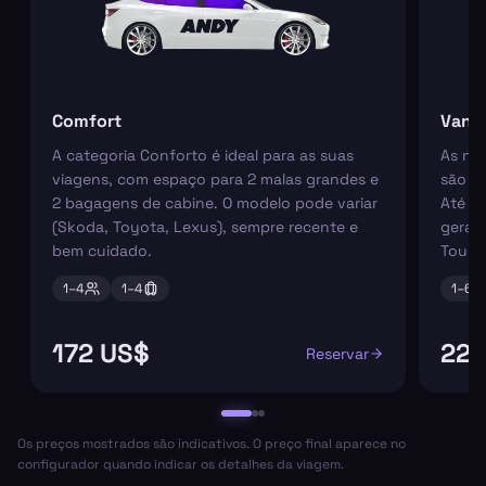
Comfort
Van
A categoria Conforto é ideal para as suas
As nos
viagens, com espaço para 2 malas grandes e
são pe
2 bagagens de cabine. O modelo pode variar
Até 6
(Skoda, Toyota, Lexus), sempre recente e
geral
bem cuidado.
Tourn
1–
4
1–
4
1–
6
172 US$
229
Reservar
Os preços mostrados são indicativos. O preço final aparece no
configurador quando indicar os detalhes da viagem.