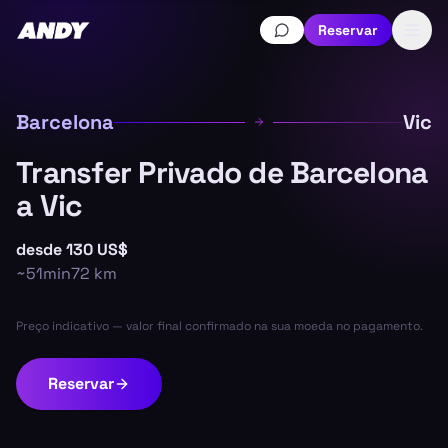
Reservar
Barcelona
Vic
Transfer Privado de Barcelona
a Vic
desde
130 US$
~
51min
72
km
Preço indicativo — valor final confirmado na sua moeda no pagamento.
Reservar