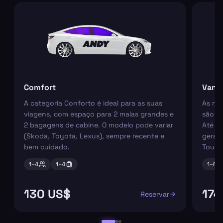
Comfort
Van
A categoria Conforto é ideal para as suas
As nos
viagens, com espaço para 2 malas grandes e
são pe
2 bagagens de cabine. O modelo pode variar
Até 6
(Skoda, Toyota, Lexus), sempre recente e
geral
bem cuidado.
Tourn
1–
4
1–
4
1–
6
130 US$
174
Reservar