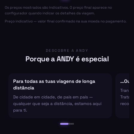
Os preços mostrados são indicativos. O preço final aparece no
configurador quando indicar os detalhes da viagem.
Preço indicativo — valor final confirmado na sua moeda no pagamento.
DESCOBRE A ANDY
Porque a ANDY é especial
Para todas as tuas viagens de longa
…Ou s
distância
Transf
De cidade em cidade, de país em país —
Tratam
qualquer que seja a distância, estamos aqui
recolh
para ti.