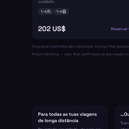
cuidado.
1–
4
1–
4
202 US$
Reservar
Os preços mostrados são indicativos. O preço final apare
Preço indicativo — valor final confirmado na sua moeda n
Para todas as tuas viagens
…Ou
de longa distância
Tran