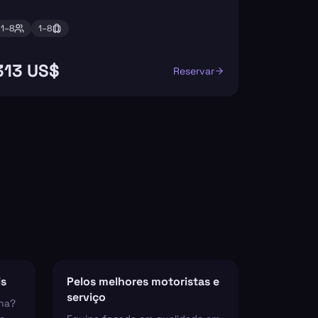
1–
8
1–
8
313 US$
Reservar
is
Pelos melhores motoristas e
serviço
ha?