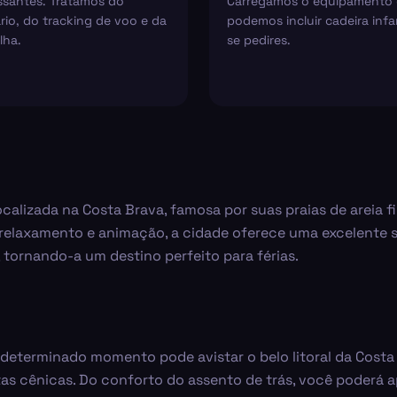
ssantes. Tratamos do
Carregamos o equipamento 
rio, do tracking de voo e da
podemos incluir cadeira infan
lha.
se pedires.
ocalizada na Costa Brava, famosa por suas praias de areia f
relaxamento e animação, a cidade oferece uma excelente se
 tornando-a um destino perfeito para férias.
 determinado momento pode avistar o belo litoral da Costa 
tas cênicas. Do conforto do assento de trás, você poderá 