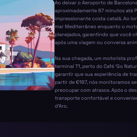
Ao deixar o Aeroporto de Barcelona
aproximadamente 87 minutos até Pl
impressionante costa catalã. Ao l
mar Mediterrâneo enquanto o moto
planejados, garantindo que você c
após uma viagem ou conversa anima
Na sua chegada, um motorista prof
terminal T1, perto do Café 'Go Nat
garantir que sua experiência de tra
partir de €187, nós monitoramos s
preocupar com atrasos. Após o d
transporte confortável e convenie
d'Aro.