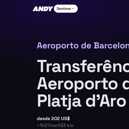
Destinos
Aeroporto de Barcelon
Transferênc
Aeroporto 
Platja d'Aro
desde
202 US$
~
1h27min
133
km