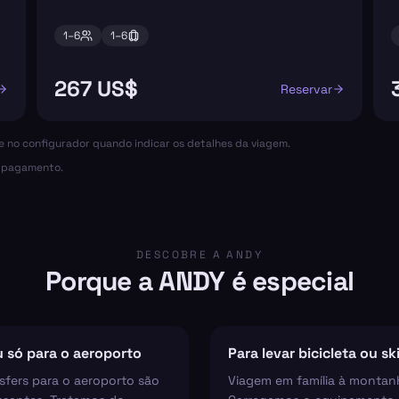
1–
6
1–
6
267 US$
Reservar
ce no configurador quando indicar os detalhes da viagem.
o pagamento.
DESCOBRE A ANDY
Porque a ANDY é especial
 só para o aeroporto
Para levar bicicleta ou sk
sfers para o aeroporto são
Viagem em família à montan