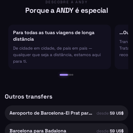
DESCOBRE A ANDY
Porque a ANDY é especial
Para todas as tuas viagens de longa
…Ou s
distância
Transf
De cidade em cidade, de país em país —
Tratam
qualquer que seja a distância, estamos aqui
recolh
para ti.
Outros transfers
Aeroporto de Barcelona-El Prat para Barcelona
desde
59 US$
Barcelona para Badalona
desde
59 US$