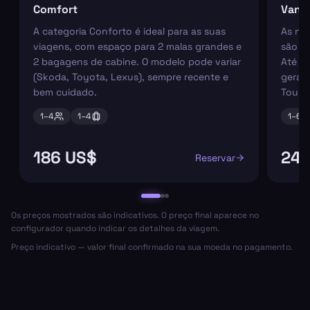
Comfort
Van
A categoria Conforto é ideal para as suas
As nos
viagens, com espaço para 2 malas grandes e
são pe
2 bagagens de cabine. O modelo pode variar
Até 6
(Skoda, Toyota, Lexus), sempre recente e
geral
bem cuidado.
Tourn
1–
4
1–
4
1–
6
186 US$
246
Reservar
Os preços mostrados são indicativos. O preço final aparece no
configurador quando indicar os detalhes da viagem.
Preço indicativo — valor final confirmado na sua moeda no pagamento.