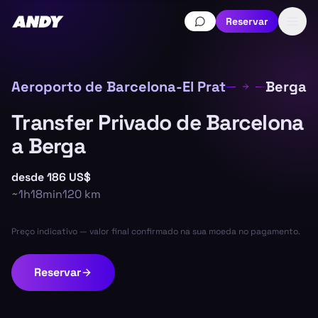
Reservar
Aeroporto de Barcelona-El Prat
Berga
Transfer Privado de Barcelona
a Berga
desde
186 US$
~
1h18min
120
km
Preço indicativo — valor final confirmado na sua moeda no pagamento.
Reservar