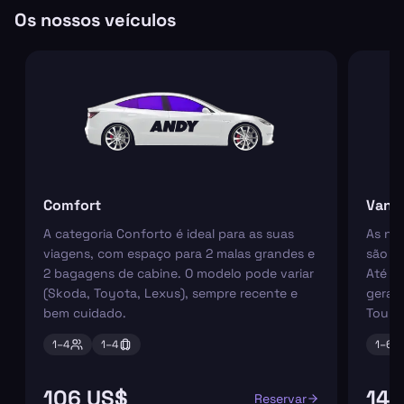
Os nossos veículos
Comfort
Van
A categoria Conforto é ideal para as suas
As nos
viagens, com espaço para 2 malas grandes e
são pe
2 bagagens de cabine. O modelo pode variar
Até 6
(Skoda, Toyota, Lexus), sempre recente e
geral
bem cuidado.
Tourn
1–
4
1–
4
1–
6
106 US$
144
Reservar