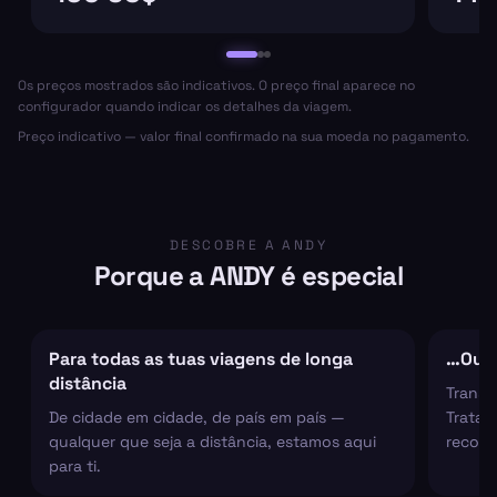
Os preços mostrados são indicativos. O preço final aparece no
configurador quando indicar os detalhes da viagem.
Preço indicativo — valor final confirmado na sua moeda no pagamento.
DESCOBRE A ANDY
Porque a ANDY é especial
Para todas as tuas viagens de longa
…Ou s
distância
Transf
De cidade em cidade, de país em país —
Tratam
qualquer que seja a distância, estamos aqui
recolh
para ti.