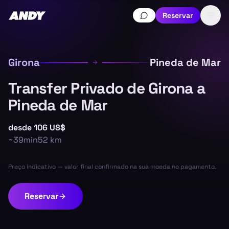
Reservar
Girona
Pineda de Mar
Transfer Privado de Girona a
Pineda de Mar
desde
106 US$
~
39min
52
km
Preço indicativo — valor final confirmado na sua moeda no pagamento.
Reservar