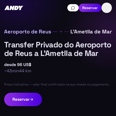
Reservar
Aeroporto de Reus
L'Ametlla de Mar
Transfer Privado do Aeroporto
de Reus a L'Ametlla de Mar
desde
96 US$
~
43min
44
km
Preço indicativo — valor final confirmado na sua moeda no pagamento.
Reservar