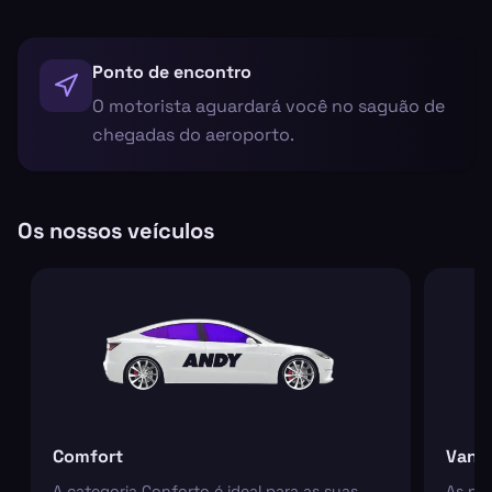
Ponto de encontro
O motorista aguardará você no saguão de
chegadas do aeroporto.
Os nossos veículos
Comfort
Van
A categoria Conforto é ideal para as suas
As nos