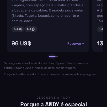
viagens, com espaço para 2 malas grandes e
são pe
2 bagagens de cabine. O modelo pode variar
Até 6
(Skoda, Toyota, Lexus), sempre recente e
geral
bem cuidado.
Tourn
1–
4
1–
4
1–
6
96 US$
132
Reservar
Os preços mostrados são indicativos. O preço final aparece no
configurador quando indicar os detalhes da viagem.
Preço indicativo — valor final confirmado na sua moeda no pagamento.
DESCOBRE A ANDY
Porque a ANDY é especial