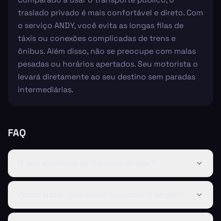
traslado privado é mais confortável e direto. Com
o serviço ANDY, você evita as longas filas de
táxis ou conexões complicadas de trens e
ônibus. Além disso, não se preocupe com malas
pesadas ou horários apertados. Seu motorista o
levará diretamente ao seu destino sem paradas
intermediárias.
FAQ
O que acontece se meu voo atrasar?
Posso trazer uma cadeirinha para crianças?