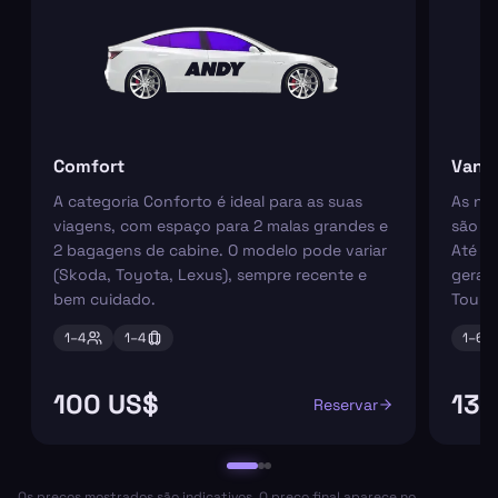
Comfort
Van
A categoria Conforto é ideal para as suas
As nos
viagens, com espaço para 2 malas grandes e
são pe
2 bagagens de cabine. O modelo pode variar
Até 6
(Skoda, Toyota, Lexus), sempre recente e
geral
bem cuidado.
Tourn
1–
4
1–
4
1–
6
100 US$
138
Reservar
Os preços mostrados são indicativos. O preço final aparece no