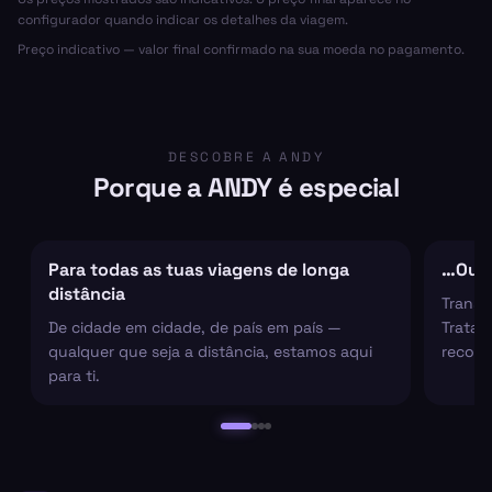
configurador quando indicar os detalhes da viagem.
Preço indicativo — valor final confirmado na sua moeda no pagamento.
DESCOBRE A ANDY
Porque a ANDY é especial
Para todas as tuas viagens de longa
…Ou s
distância
Transf
De cidade em cidade, de país em país —
Tratam
qualquer que seja a distância, estamos aqui
recolh
para ti.