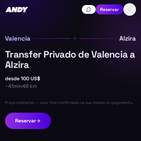
Reservar
Valencia
Alzira
Transfer Privado de Valencia a
Alzira
desde
100 US$
~
41min
48
km
Preço indicativo — valor final confirmado na sua moeda no pagamento.
Reservar