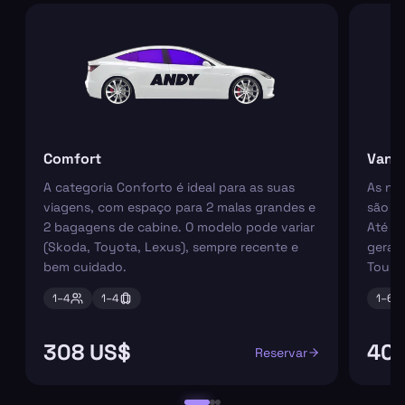
Comfort
Van
A categoria Conforto é ideal para as suas
As nos
viagens, com espaço para 2 malas grandes e
são pe
2 bagagens de cabine. O modelo pode variar
Até 6
(Skoda, Toyota, Lexus), sempre recente e
geral
bem cuidado.
Tourn
1–
4
1–
4
1–
6
308 US$
401
Reservar