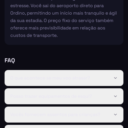
estresse. Você sai do aeroporto direto para
Ordino, permitindo um início mais tranquilo e ágil
da sua estadia. O preço fixo do serviço também
oferece mais previsibilidade em relação aos
custos de transporte.
FAQ
O que acontece se meu voo atrasar?
Posso trazer equipamentos de esqui?
Vocês fornecem assentos para crianças?