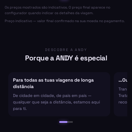
Os preços mostrados são indicativos. O preço final aparece no
configurador quando indicar os detalhes da viagem.
Preço indicativo — valor final confirmado na sua moeda no pagamento.
DESCOBRE A ANDY
Porque a ANDY é especial
Para todas as tuas viagens de longa
…Ou s
distância
Transf
De cidade em cidade, de país em país —
Tratam
qualquer que seja a distância, estamos aqui
recolh
para ti.