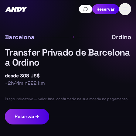
Reservar
Barcelona
Ordino
Transfer Privado de Barcelona
a Ordino
desde
308 US$
~
2h41min
222
km
Preço indicativo — valor final confirmado na sua moeda no pagamento.
Reservar