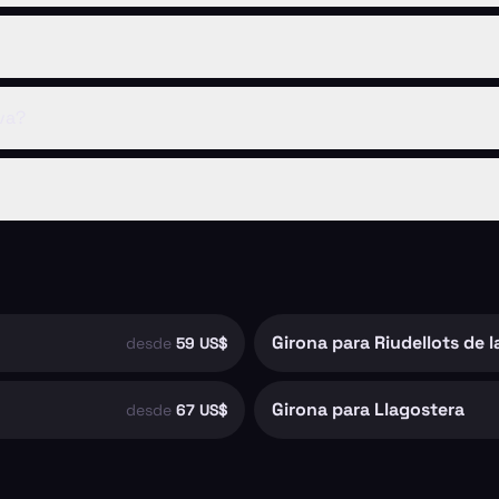
va?
Girona para Riudellots de l
desde
59 US$
Girona para Llagostera
desde
67 US$