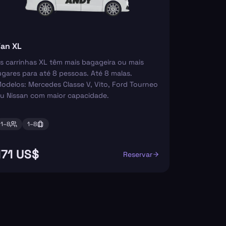
an XL
s carrinhas XL têm mais bagageira ou mais
ugares para até 8 pessoas. Até 8 malas.
odelos: Mercedes Classe V, Vito, Ford Tourneo
u Nissan com maior capacidade.
1–
8
1–
8
171 US$
Reservar