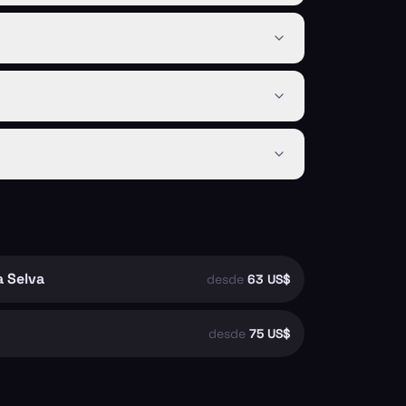
a Selva
desde
63 US$
desde
75 US$