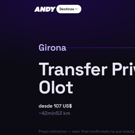
Destinos
Girona
Transfer Pr
Olot
desde
107 US$
~
42min
53
km
Preço indicativo — valor final confirmado na sua moed