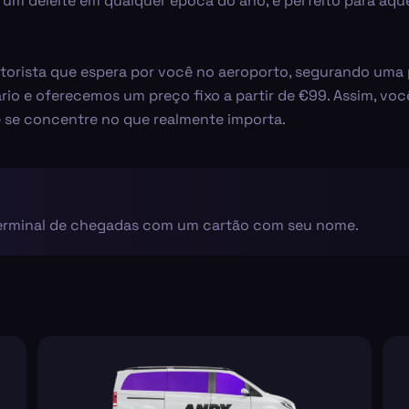
 um deleite em qualquer época do ano, é perfeito para aqu
torista que espera por você no aeroporto, segurando uma
rio e oferecemos um preço fixo a partir de €99. Assim, vo
ê se concentre no que realmente importa.
terminal de chegadas com um cartão com seu nome.