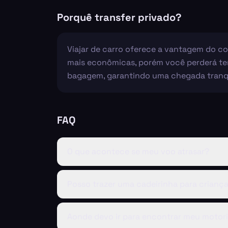
Porquê transfer privado?
Viajar de carro oferece a vantagem do co
mais econômicas, porém você perderá tem
bagagem, garantindo uma chegada tranqui
FAQ
O que acontece se meu voo atrasar?
Posso trazer uma cadeirinha para crianç
Aonde devo ir para encontrar meu motor