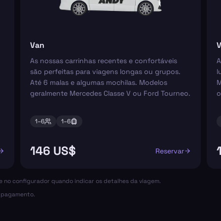
Van
V
As nossas carrinhas recentes e confortáveis
A
são perfeitas para viagens longas ou grupos.
l
Até 6 malas e algumas mochilas. Modelos
M
geralmente Mercedes Classe V ou Ford Tourneo.
o
1–
6
1–
6
146 US$
Reservar
ce no configurador quando indicar os detalhes da viagem.
o pagamento.