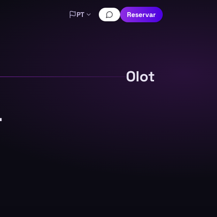
PT
Reservar
Olot
a