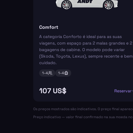
Comfort
A categoria Conforto é ideal para as suas
viagens, com espaço para 2 malas grandes e 2
bagagens de cabine. O modelo pode variar
(Skoda, Toyota, Lexus), sempre recente e bem
cuidado.
1–
4
1–
4
107 US$
Reservar
Os preços mostrados são indicativos. O preço final apare
Preço indicativo — valor final confirmado na sua moeda n