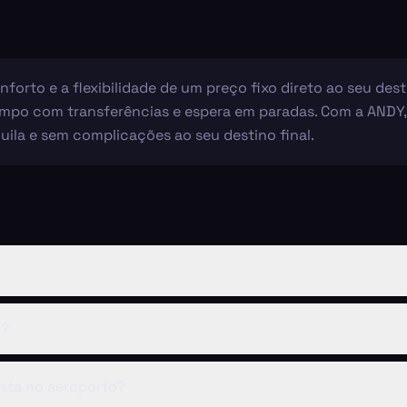
nforto e a flexibilidade de um preço fixo direto ao seu de
po com transferências e espera em paradas. Com a ANDY, n
la e sem complicações ao seu destino final.
a?
ista no aeroporto?