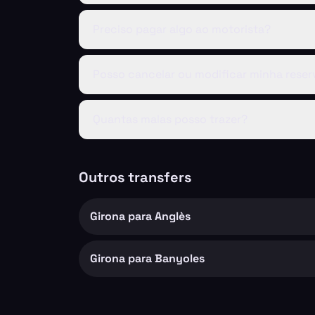
Preciso pagar algo ao motorista?
Posso cancelar ou modificar minha reser
Quantas malas posso trazer?
Outros transfers
Girona para Anglès
Girona para Banyoles