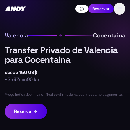
Reservar
Valencia
Cocentaina
Transfer Privado de Valencia
para Cocentaina
desde
150 US$
~
2h37min
90
km
Preço indicativo — valor final confirmado na sua moeda no pagamento.
Reservar