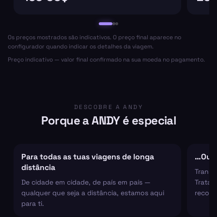
Os preços mostrados são indicativos. O preço final aparece no
configurador quando indicar os detalhes da viagem.
Preço indicativo — valor final confirmado na sua moeda no pagamento.
DESCOBRE A ANDY
Porque a ANDY é especial
Para todas as tuas viagens de longa
…Ou s
distância
Transf
De cidade em cidade, de país em país —
Tratam
qualquer que seja a distância, estamos aqui
recolh
para ti.