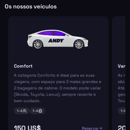
Os nossos veículos
Comfort
Van
A categoria Conforto é ideal para as suas
As nos
viagens, com espaço para 2 malas grandes e
são pe
2 bagagens de cabine. O modelo pode variar
Até 6
(Skoda, Toyota, Lexus), sempre recente e
geral
bem cuidado.
Tourn
1–
4
1–
4
1–
6
150 US$
201
Reservar