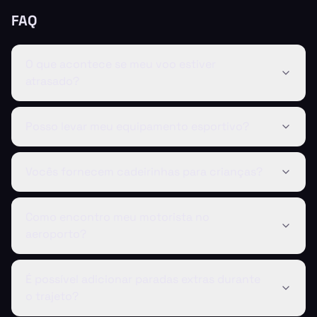
FAQ
O que acontece se meu voo estiver
atrasado?
Posso levar meu equipamento esportivo?
Vocês fornecem cadeirinhas para crianças?
Como encontro meu motorista no
aeroporto?
É possível adicionar paradas extras durante
o trajeto?