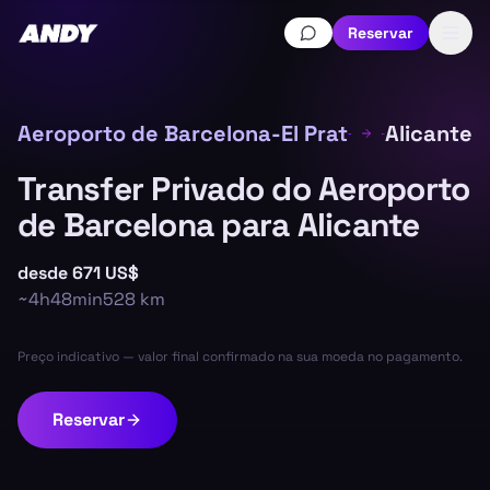
Reservar
Aeroporto de Barcelona-El Prat
Alicante
Transfer Privado do Aeroporto
de Barcelona para Alicante
desde
671 US$
~
4h48min
528
km
Preço indicativo — valor final confirmado na sua moeda no pagamento.
Reservar