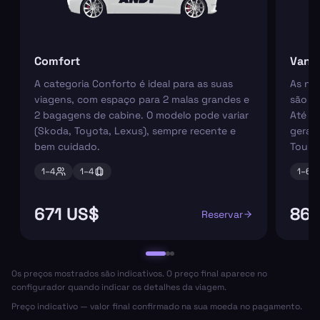
Comfort
Van
A categoria Conforto é ideal para as suas
As nos
viagens, com espaço para 2 malas grandes e
são pe
2 bagagens de cabine. O modelo pode variar
Até 6
(Skoda, Toyota, Lexus), sempre recente e
geral
bem cuidado.
Tourn
1–
4
1–
4
1–
6
671 US$
864
Reservar
Os preços mostrados são indicativos. O preço final aparece no
configurador quando indicar os detalhes da viagem.
Preço indicativo — valor final confirmado na sua moeda no pagamento.