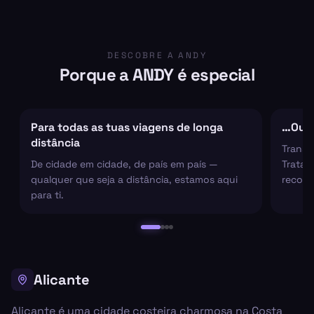
DESCOBRE A ANDY
Porque a ANDY é especial
Para todas as tuas viagens de longa
…Ou s
distância
Transf
De cidade em cidade, de país em país —
Tratam
qualquer que seja a distância, estamos aqui
recolh
para ti.
Alicante
Alicante é uma cidade costeira charmosa na Costa