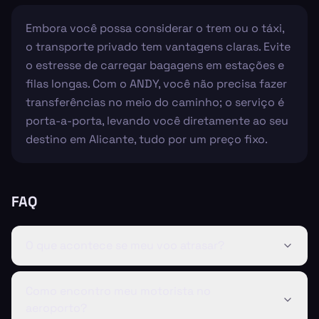
Embora você possa considerar o trem ou o táxi,
o transporte privado tem vantagens claras. Evite
o estresse de carregar bagagens em estações e
filas longas. Com o ANDY, você não precisa fazer
transferências no meio do caminho; o serviço é
porta-a-porta, levando você diretamente ao seu
destino em Alicante, tudo por um preço fixo.
FAQ
O que acontece se meu voo atrasar?
Como encontro meu motorista no
aeroporto?