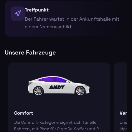
Treffpunkt
Der Fahrer wartet in der Ankunftshalle mit
einem Namensschild.
Unsere Fahrzeuge
Comfort
Van
Die Comfort-Kategorie eignet sich für alle
Unser
Fahrten, mit Platz für 2 große Koffer und 2
ideal 