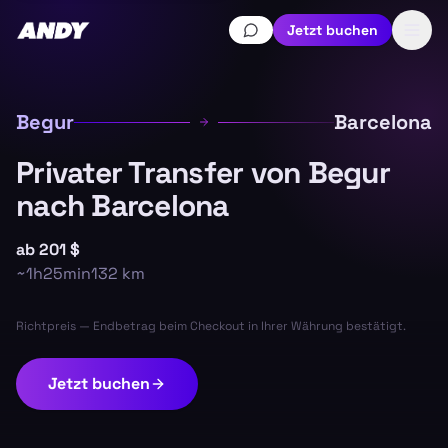
Jetzt buchen
Begur
Barcelona
Privater Transfer von Begur
nach Barcelona
ab
201 $
~
1h25min
132
km
Richtpreis — Endbetrag beim Checkout in Ihrer Währung bestätigt.
Jetzt buchen