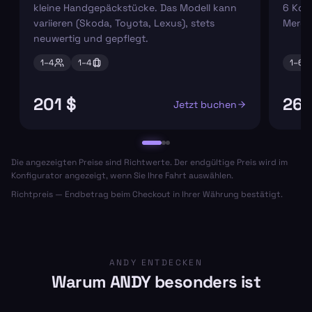
kleine Handgepäckstücke. Das Modell kann
6 Koff
variieren (Skoda, Toyota, Lexus), stets
Merce
neuwertig und gepflegt.
1–
4
1–
4
1–
6
201 $
265
Jetzt buchen
Die angezeigten Preise sind Richtwerte. Der endgültige Preis wird im
Konfigurator angezeigt, wenn Sie Ihre Fahrt auswählen.
Richtpreis — Endbetrag beim Checkout in Ihrer Währung bestätigt.
ANDY ENTDECKEN
Warum ANDY besonders ist