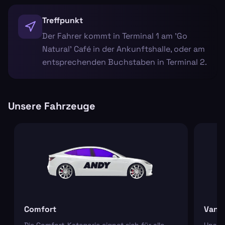
Treffpunkt
Der Fahrer kommt in Terminal 1 am 'Go
Natural' Café in der Ankunftshalle, oder am
entsprechenden Buchstaben in Terminal 2.
Unsere Fahrzeuge
Comfort
Van
Die Comfort-Kategorie eignet sich für alle
Unser