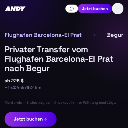
Jetzt buchen
Flughafen Barcelona-El Prat
Begur
Privater Transfer vom
Flughafen Barcelona-El Prat
nach Begur
ab
225 $
~
1h42min
152
km
Richtpreis — Endbetrag beim Checkout in Ihrer Währung bestätigt.
Jetzt buchen