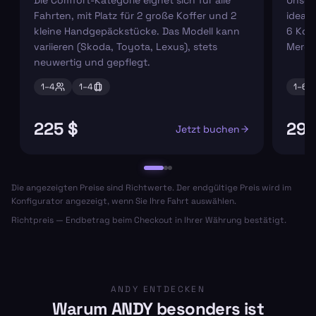
Fahrten, mit Platz für 2 große Koffer und 2
ideal 
kleine Handgepäckstücke. Das Modell kann
6 Koff
variieren (Skoda, Toyota, Lexus), stets
Merce
neuwertig und gepflegt.
1–
4
1–
4
1–
6
225 $
295
Jetzt buchen
Die angezeigten Preise sind Richtwerte. Der endgültige Preis wird im
Konfigurator angezeigt, wenn Sie Ihre Fahrt auswählen.
Richtpreis — Endbetrag beim Checkout in Ihrer Währung bestätigt.
ANDY ENTDECKEN
Warum ANDY besonders ist