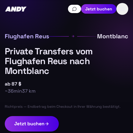
Jetzt buchen
Flughafen Reus
Montblanc
Private Transfers vom
Flughafen Reus nach
Montblanc
ab
87 $
~
36min
37
km
Richtpreis — Endbetrag beim Checkout in Ihrer Währung bestätigt.
Jetzt buchen