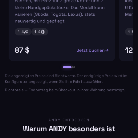
Fahrten, mit Platz für 2 große Koffer und 2
ideal 
kleine Handgepäckstücke. Das Modell kann
6 Koff
variieren (Skoda, Toyota, Lexus), stets
Merce
neuwertig und gepflegt.
1–
4
1–
4
1–
6
87 $
121
Jetzt buchen
Die angezeigten Preise sind Richtwerte. Der endgültige Preis wird im
Konfigurator angezeigt, wenn Sie Ihre Fahrt auswählen.
Richtpreis — Endbetrag beim Checkout in Ihrer Währung bestätigt.
ANDY ENTDECKEN
Warum ANDY besonders ist