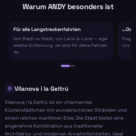
Warum ANDY besonders ist
Für alle Langstreckenfahrten
…Oder
Von Stadt zu Stadt, von Land zu Land — egal
Flugha
welche Entfernung, wir sind für deine Fahrten
uns um
da.
Vilanova i la Geltrú
Vilanova i la Geltrú ist ein charmantes
Küstenstädtchen mit wunderschönen Stränden und
einem reichen maritimen Erbe. Die Stadt bietet eine
angenehme Kombination aus traditioneller
Architektur und modernen Annehmlichkeiten, ideal