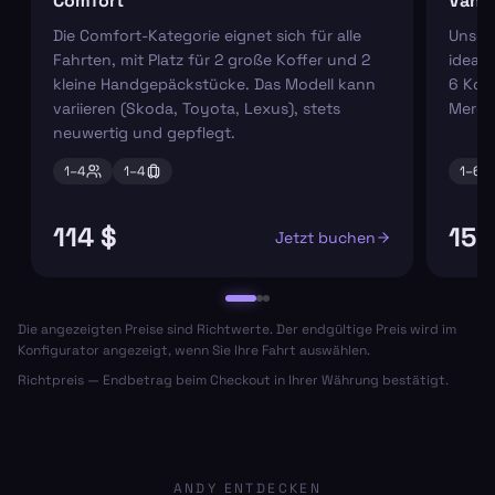
Comfort
Van
Die Comfort-Kategorie eignet sich für alle
Unser
Fahrten, mit Platz für 2 große Koffer und 2
ideal 
kleine Handgepäckstücke. Das Modell kann
6 Koff
variieren (Skoda, Toyota, Lexus), stets
Merce
neuwertig und gepflegt.
1–
4
1–
4
1–
6
114 $
156
Jetzt buchen
Die angezeigten Preise sind Richtwerte. Der endgültige Preis wird im
Konfigurator angezeigt, wenn Sie Ihre Fahrt auswählen.
Richtpreis — Endbetrag beim Checkout in Ihrer Währung bestätigt.
ANDY ENTDECKEN