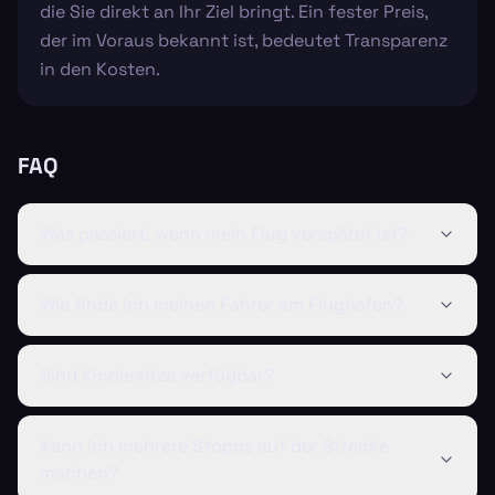
die Sie direkt an Ihr Ziel bringt. Ein fester Preis,
der im Voraus bekannt ist, bedeutet Transparenz
in den Kosten.
FAQ
Was passiert, wenn mein Flug verspätet ist?
Wie finde ich meinen Fahrer am Flughafen?
Sind Kindersitze verfügbar?
Kann ich mehrere Stopps auf der Strecke
machen?