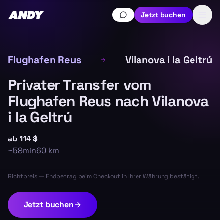
Jetzt buchen
Flughafen Reus
Vilanova i la Geltrú
Privater Transfer vom
Flughafen Reus nach Vilanova
i la Geltrú
ab
114 $
~
58min
60
km
Richtpreis — Endbetrag beim Checkout in Ihrer Währung bestätigt.
Jetzt buchen