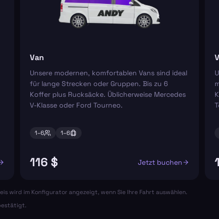
Van
V
Unsere modernen, komfortablen Vans sind ideal
U
für lange Strecken oder Gruppen. Bis zu 6
m
Koffer plus Rucksäcke. Üblicherweise Mercedes
K
V-Klasse oder Ford Tourneo.
T
1–
6
1–
6
116 $
Jetzt buchen
eis wird im Konfigurator angezeigt, wenn Sie Ihre Fahrt auswählen.
estätigt.