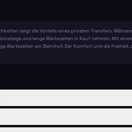
keiten zeigt die Vorteile eines privaten Transfers. Während
 Umstiege und lange Wartezeiten in Kauf nehmen. Mit einem 
nge Wartezeiten am Bahnhof. Der Komfort und die Freiheit,
st?