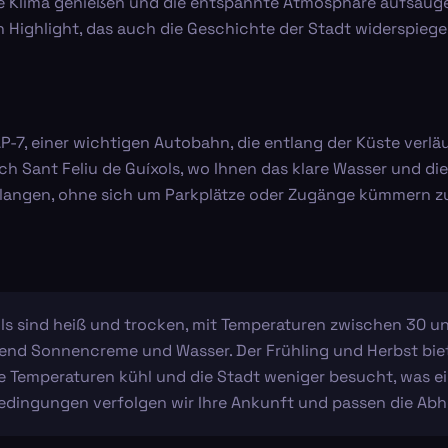
ne Klima genießen und die entspannte Atmosphäre aufsaugen
 Highlight, das auch die Geschichte der Stadt widerspiegel
AP-7, einer wichtigen Autobahn, die entlang der Küste verläu
ch Sant Feliu de Guíxols, wo Ihnen das klare Wasser und d
gelangen, ohne sich um Parkplätze oder Zugänge kümmern z
s sind heiß und trocken, mit Temperaturen zwischen 30 und 
nd Sonnencreme und Wasser. Der Frühling und Herbst biete
e Temperaturen kühl und die Stadt weniger besucht, was ei
dingungen verfolgen wir Ihre Ankunft und passen die Abh