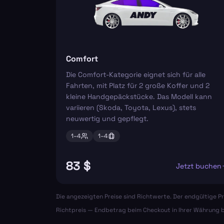
Comfort
Die Comfort-Kategorie eignet sich für alle
Fahrten, mit Platz für 2 große Koffer und 2
kleine Handgepäckstücke. Das Modell kann
variieren (Skoda, Toyota, Lexus), stets
neuwertig und gepflegt.
1–
4
1–
4
83 $
Jetzt buchen
Die angezeigten Preise sind Richtwerte. Der endgültige Pr
Richtpreis — Endbetrag beim Checkout in Ihrer Währung b