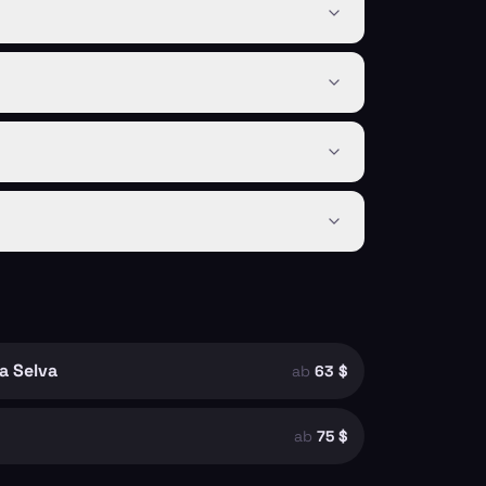
la Selva
ab
63 $
ab
75 $