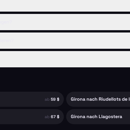
fügen?
ieren?
Girona nach Riudellots de 
ab
59 $
Girona nach Llagostera
ab
67 $