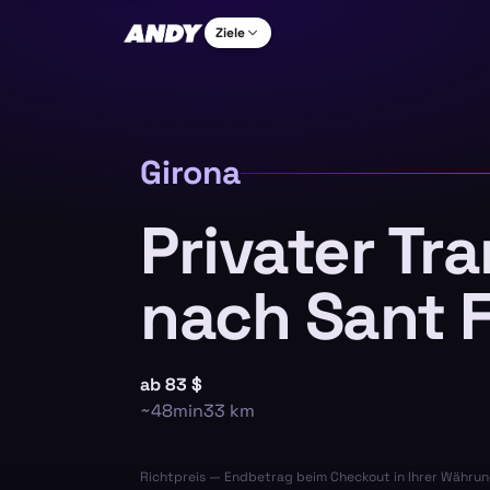
Ziele
Girona
Privater Tr
nach Sant F
ab
83 $
~
48min
33
km
Richtpreis — Endbetrag beim Checkout in Ihrer Währun