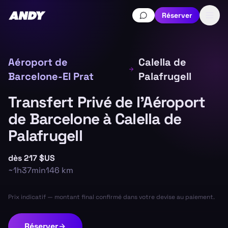
Réserver
Aéroport de
Calella de
Barcelone-El Prat
Palafrugell
Transfert Privé de l'Aéroport
de Barcelone à Calella de
Palafrugell
dès
217 $US
~
1h37min
146
km
Prix indicatif — montant final confirmé dans votre devise au paiement.
Réserver