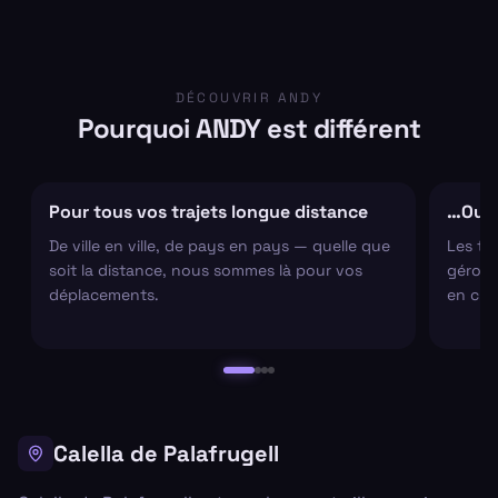
DÉCOUVRIR ANDY
Pourquoi ANDY est différent
Pour tous vos trajets longue distance
…Ou s
De ville en ville, de pays en pays — quelle que
Les tr
soit la distance, nous sommes là pour vos
gérons 
déplacements.
en cha
Calella de Palafrugell