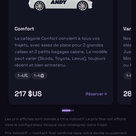
Comfort
Van
La catégorie Confort convient à tous vos
Nos va
trajets, avec assez de place pour 2 grandes
idéaux
valises et 2 petits bagages cabine. Le modèle
Jusqu'
peut varier (Skoda, Toyota, Lexus), toujours
Modèl
récent et bien entretenu.
ou Fo
1–
4
1–
4
1–
6
217 $US
286
Réserver
Les prix affichés sont donnés à titre indicatif. Le prix final est affiché
dans le configurateur lorsque vous renseignez votre trajet.
Prix indicatif — montant final confirmé dans votre devise au paiement.