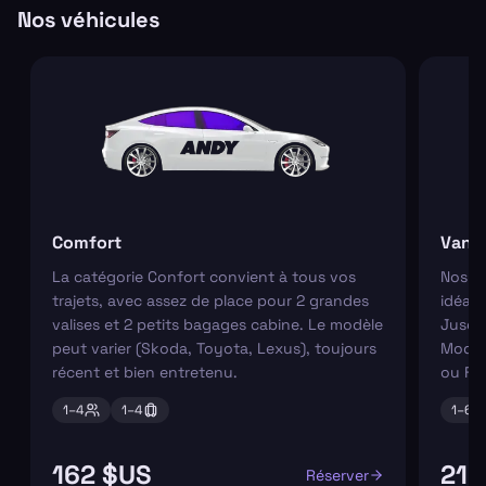
Nos véhicules
Comfort
Van
La catégorie Confort convient à tous vos
Nos va
trajets, avec assez de place pour 2 grandes
idéaux
valises et 2 petits bagages cabine. Le modèle
Jusqu'
peut varier (Skoda, Toyota, Lexus), toujours
Modèl
récent et bien entretenu.
ou Fo
1–
4
1–
4
1–
6
162 $US
216
Réserver