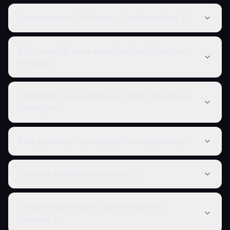
Que se passe-t-il si mon vol est en retard ?
Est-ce que je peux apporter des sièges pour
enfants ?
Comment puis-je retrouver mon chauffeur à
l'aéroport ?
Puis-je annuler ou modifier ma réservation ?
Quel est le mode de paiement ?
Combien de temps à l'avance dois-je
réserver ?