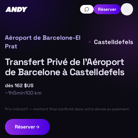
Réserver
Aéroport de Barcelone-El
Castelldefels
Prat
Transfert Privé de l'Aéroport
de Barcelone à Castelldefels
dès
162 $US
~
1h5min
100
km
Prix indicatif — montant final confirmé dans votre devise au paiement.
Réserver