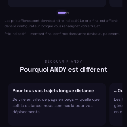
Les prix affichés sont donnés à titre indicatif. Le prix final est affiché
dans le configurateur lorsque vous renseignez votre trajet.
Prix indicatif — montant final confirmé dans votre devise au paiement.
DÉCOUVRIR ANDY
Pourquoi ANDY est différent
Pour tous vos trajets longue distance
…Ou s
De ville en ville, de pays en pays — quelle que
Les tr
soit la distance, nous sommes là pour vos
gérons 
déplacements.
en cha