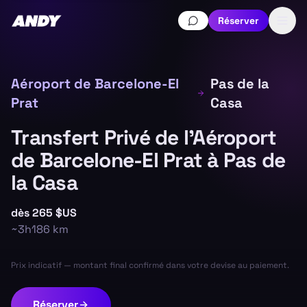
Réserver
Aéroport de Barcelone-El
Pas de la
Prat
Casa
Transfert Privé de l'Aéroport
de Barcelone-El Prat à Pas de
la Casa
dès
265 $US
~
3h
186
km
Prix indicatif — montant final confirmé dans votre devise au paiement.
Réserver