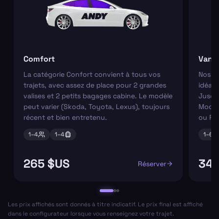
Comfort
Van
La catégorie Confort convient à tous vos
Nos va
trajets, avec assez de place pour 2 grandes
idéaux
valises et 2 petits bagages cabine. Le modèle
Jusqu'
peut varier (Skoda, Toyota, Lexus), toujours
Modèl
récent et bien entretenu.
ou Fo
1–
4
1–
4
1–
6
265 $US
347
Réserver
Les prix affichés sont donnés à titre indicatif. Le prix final est affiché
dans le configurateur lorsque vous renseignez votre trajet.