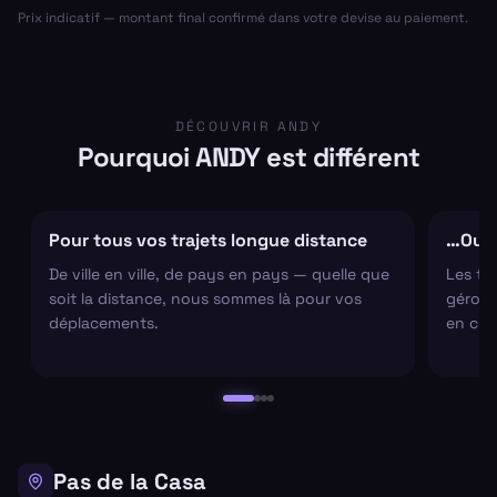
Prix indicatif — montant final confirmé dans votre devise au paiement.
DÉCOUVRIR ANDY
Pourquoi ANDY est différent
Pour tous vos trajets longue distance
…Ou s
De ville en ville, de pays en pays — quelle que
Les tr
soit la distance, nous sommes là pour vos
gérons 
déplacements.
en cha
Pas de la Casa