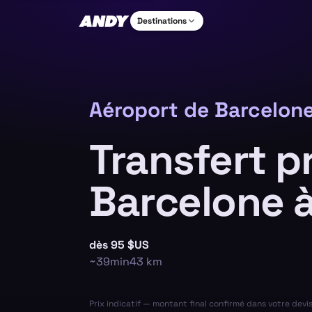
Destinations
Aéroport de Barcelone
Transfert p
Barcelone à
dès
95 $US
~
39min
43
km
Prix indicatif — montant final confirmé dans votre devi