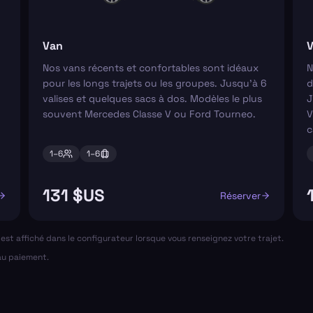
Van
V
Nos vans récents et confortables sont idéaux
N
pour les longs trajets ou les groupes. Jusqu'à 6
d
valises et quelques sacs à dos. Modèles le plus
J
souvent Mercedes Classe V ou Ford Tourneo.
V
c
1–
6
1–
6
131 $US
Réserver
al est affiché dans le configurateur lorsque vous renseignez votre trajet.
 au paiement.