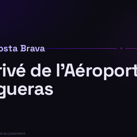
osta Brava
rivé de l'Aéropor
gueras
se au paiement.