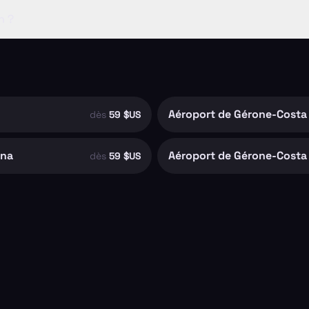
n ?
dès
59 $US
ona
dès
59 $US