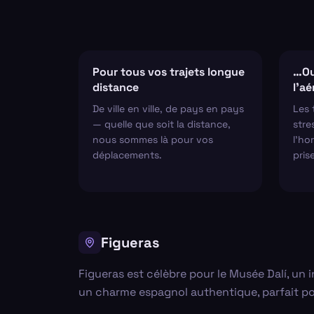
Pour tous vos trajets longue
…Ou
distance
l'a
De ville en ville, de pays en pays
Les 
— quelle que soit la distance,
stre
nous sommes là pour vos
l'hor
déplacements.
pris
Figueras
Figueras est célèbre pour le Musée Dalí, un i
un charme espagnol authentique, parfait po