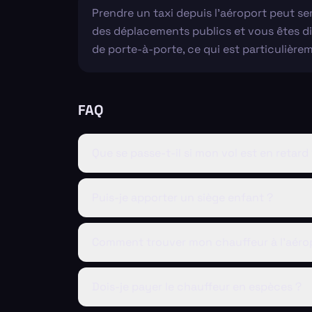
Prendre un taxi depuis l'aéroport peut se
des déplacements publics et vous êtes di
de porte-à-porte, ce qui est particulièr
FAQ
Que se passe-t-il si mon vol est en retard
Puis-je apporter un siège enfant ?
Comment trouver mon chauffeur à l'aéro
Dois-je payer le chauffeur en espèces ?