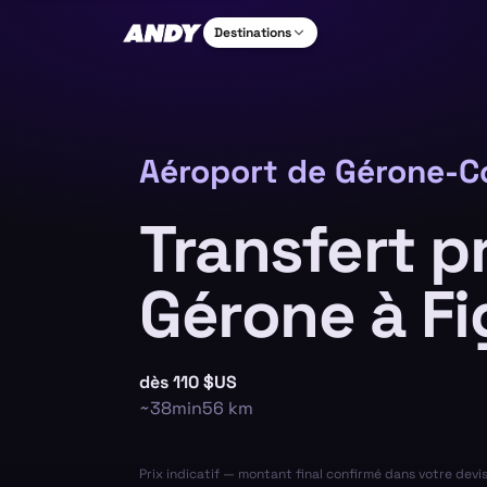
Destinations
Aéroport de Gérone-C
Transfert p
Gérone à Fi
dès
110 $US
~
38min
56
km
Prix indicatif — montant final confirmé dans votre devi