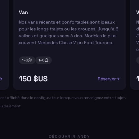
Van
V
Nos vans récents et confortables sont idéaux
N
pour les longs trajets ou les groupes. Jusqu'à 6
d
valises et quelques sacs à dos. Modèles le plus
J
souvent Mercedes Classe V ou Ford Tourneo.
V
c
1–
6
1–
6
150 $US
Réserver
al est affiché dans le configurateur lorsque vous renseignez votre trajet.
 au paiement.
DÉCOUVRIR ANDY