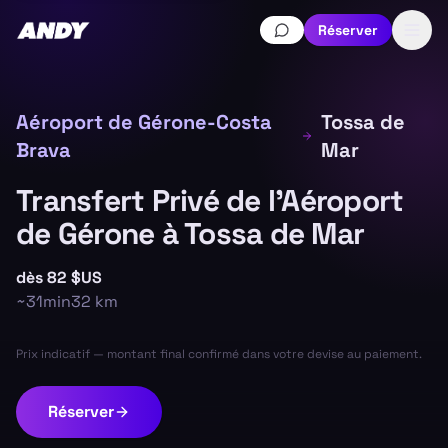
Réserver
Aéroport de Gérone-Costa
Tossa de
Brava
Mar
Transfert Privé de l'Aéroport
de Gérone à Tossa de Mar
dès
82 $US
~
31min
32
km
Prix indicatif — montant final confirmé dans votre devise au paiement.
Réserver