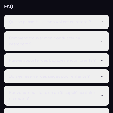
FAQ
Que se passe-t-il si mon vol est en retard ?
Comment trouver mon conducteur à
l'aéroport ?
Puis-je apporter des bagages encombrants ?
Dois-je réserver des sièges pour enfants ?
Pouvons-nous faire un arrêt supplémentaire
en route ?