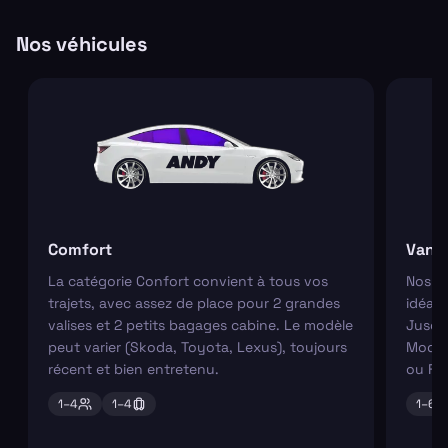
Nos véhicules
Comfort
Van
La catégorie Confort convient à tous vos
Nos va
trajets, avec assez de place pour 2 grandes
idéaux
valises et 2 petits bagages cabine. Le modèle
Jusqu'
peut varier (Skoda, Toyota, Lexus), toujours
Modèl
récent et bien entretenu.
ou Fo
1–
4
1–
4
1–
6