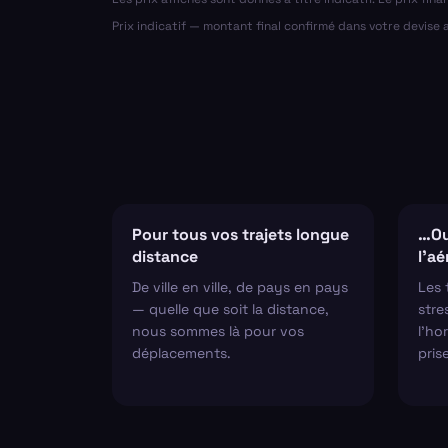
Prix indicatif — montant final confirmé dans votre devise
Pour tous vos trajets longue
…Ou
distance
l'a
De ville en ville, de pays en pays
Les 
— quelle que soit la distance,
stre
nous sommes là pour vos
l'hor
déplacements.
pris