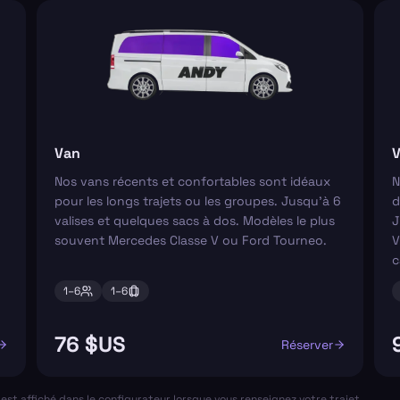
Van
V
Nos vans récents et confortables sont idéaux
N
pour les longs trajets ou les groupes. Jusqu'à 6
d
valises et quelques sacs à dos. Modèles le plus
J
souvent Mercedes Classe V ou Ford Tourneo.
V
c
1–
6
1–
6
76 $US
Réserver
al est affiché dans le configurateur lorsque vous renseignez votre trajet.