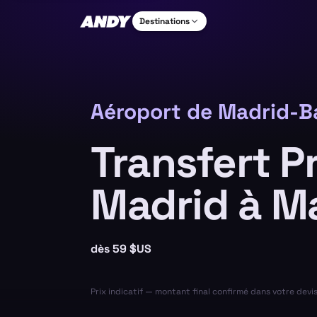
Destinations
Aéroport de Madrid-B
Transfert P
Madrid à M
dès
59 $US
Prix indicatif — montant final confirmé dans votre devi