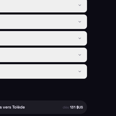
s vers Tolède
dès
131 $US