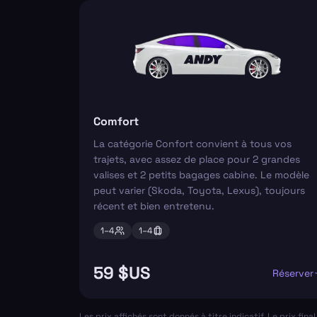
Comfort
La catégorie Confort convient à tous vos
trajets, avec assez de place pour 2 grandes
valises et 2 petits bagages cabine. Le modèle
peut varier (Skoda, Toyota, Lexus), toujours
récent et bien entretenu.
1–
4
1–
4
59 $US
Réserver
Les prix affichés sont donnés à titre indicatif. Le prix fin