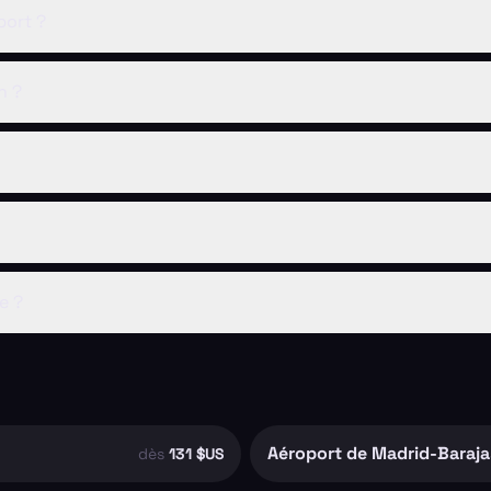
port ?
n ?
e ?
Aéroport de Madrid-Baraja
dès
131 $US