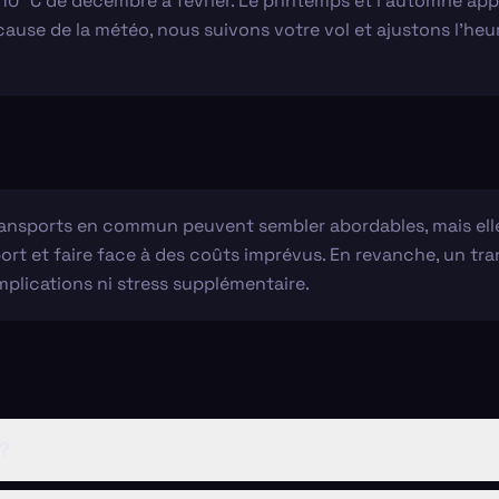
-10 °C de décembre à février. Le printemps et l'automne ap
 à cause de la météo, nous suivons votre vol et ajustons l'he
transports en commun peuvent sembler abordables, mais el
roport et faire face à des coûts imprévus. En revanche, un t
mplications ni stress supplémentaire.
 ?