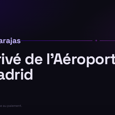
arajas
rivé de l'Aéropor
adrid
se au paiement.