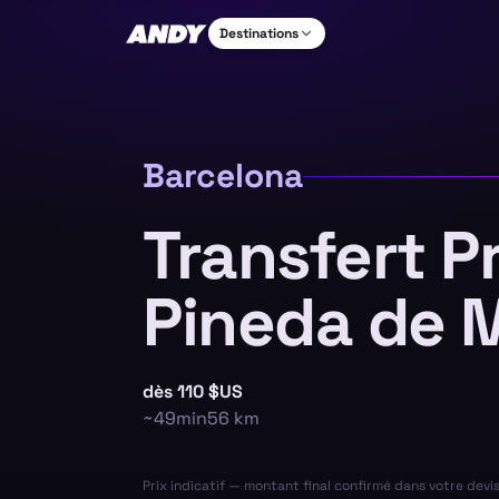
Destinations
Barcelona
Transfert P
Pineda de 
dès
110 $US
~
49min
56
km
Prix indicatif — montant final confirmé dans votre devi