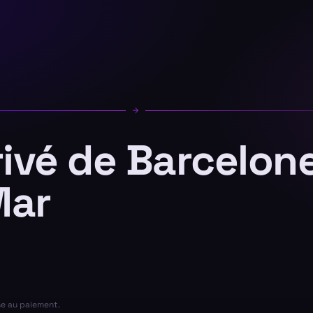
rivé de Barcelon
Mar
se au paiement.