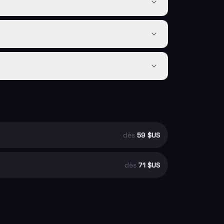
dès
59 $US
dès
71 $US