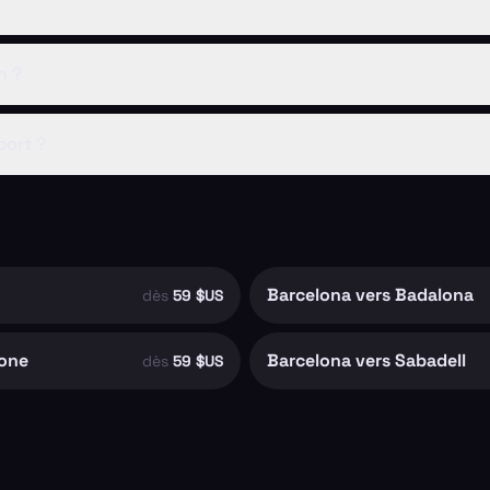
n ?
port ?
Barcelona vers Badalona
dès
59 $US
lone
Barcelona vers Sabadell
dès
59 $US