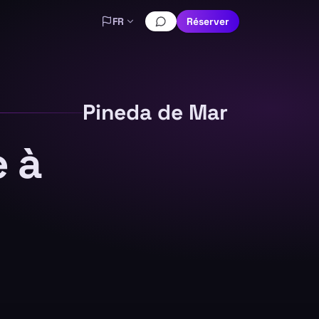
FR
Réserver
Pineda de Mar
e à