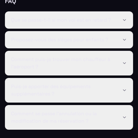
FAQ
Que se passe-t-il si mon vol est en retard ?
Proposez-vous des sièges pour enfants ?
Comment puis-je trouver mon chauffeur à
l'aéroport ?
Puis-je apporter des équipements
supplémentaires ?
Comment se passe l'annulation ou la
modification de ma réservation ?