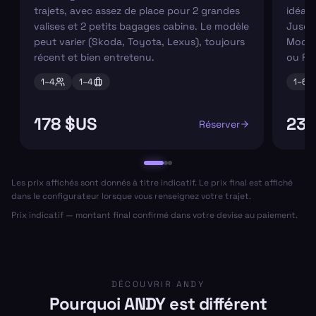
trajets, avec assez de place pour 2 grandes
idéaux
valises et 2 petits bagages cabine. Le modèle
Jusqu'
peut varier (Skoda, Toyota, Lexus), toujours
Modèl
récent et bien entretenu.
ou Fo
1–
4
1–
4
1–
6
178 $US
237
Réserver
Les prix affichés sont donnés à titre indicatif. Le prix final est affiché
dans le configurateur lorsque vous renseignez votre trajet.
Prix indicatif — montant final confirmé dans votre devise au paiement.
DÉCOUVRIR ANDY
Pourquoi ANDY est différent