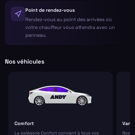
Point de rendez-vous
Rendez-vous au point des arrivées où
votre chauffeur vous attendra avec un
panneau.
Nos véhicules
Comfort
Van
La catégorie Confort convient à tous vos
Nos va