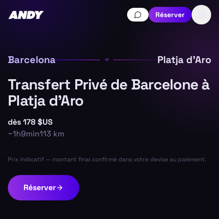
Réserver
Barcelona
Platja d'Aro
Transfert Privé de Barcelone à
Platja d'Aro
dès
178 $US
~
1h9min
113
km
Prix indicatif — montant final confirmé dans votre devise au paiement.
Réserver