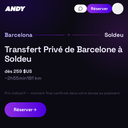
Réserver
Barcelona
Soldeu
Transfert Privé de Barcelone à
Soldeu
dès
259 $US
~
2h55min
181
km
Prix indicatif — montant final confirmé dans votre devise au paiement.
Réserver