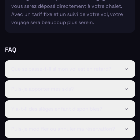
vous serez déposé directement à votre chalet.
Avec un tarif fixe et un suivi de votre vol, votre
voyage sera beaucoup plus serein.
FAQ
Que se passe-t-il si mon vol est en retard?
Puis-je apporter mes skis?
Y a-t-il des sièges enfant disponibles?
Puis-je modifier ou annuler ma réservation?