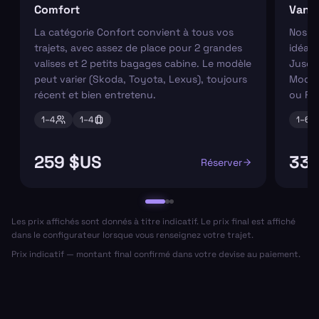
Comfort
Van
La catégorie Confort convient à tous vos
Nos va
trajets, avec assez de place pour 2 grandes
idéaux
valises et 2 petits bagages cabine. Le modèle
Jusqu'
peut varier (Skoda, Toyota, Lexus), toujours
Modèl
récent et bien entretenu.
ou Fo
1–
4
1–
4
1–
6
259 $US
339
Réserver
Les prix affichés sont donnés à titre indicatif. Le prix final est affiché
dans le configurateur lorsque vous renseignez votre trajet.
Prix indicatif — montant final confirmé dans votre devise au paiement.