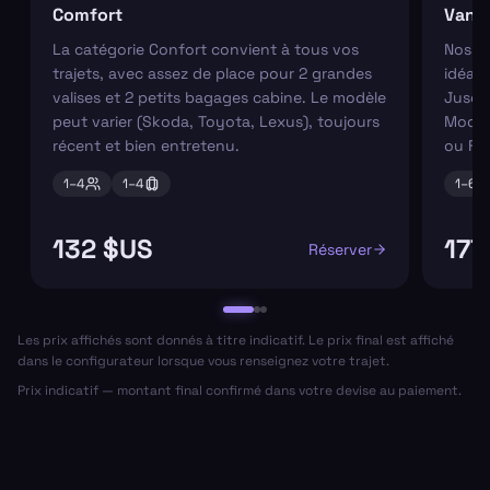
Comfort
Van
La catégorie Confort convient à tous vos
Nos va
trajets, avec assez de place pour 2 grandes
idéaux
valises et 2 petits bagages cabine. Le modèle
Jusqu'
peut varier (Skoda, Toyota, Lexus), toujours
Modèl
récent et bien entretenu.
ou Fo
1–
4
1–
4
1–
6
132 $US
177
Réserver
Les prix affichés sont donnés à titre indicatif. Le prix final est affiché
dans le configurateur lorsque vous renseignez votre trajet.
Prix indicatif — montant final confirmé dans votre devise au paiement.