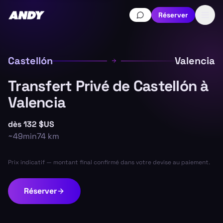
Réserver
Castellón
Valencia
Transfert Privé de Castellón à
Valencia
dès
132 $US
~
49min
74
km
Prix indicatif — montant final confirmé dans votre devise au paiement.
Réserver