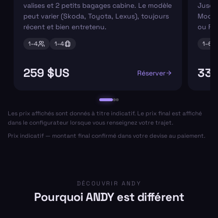
valises et 2 petits bagages cabine. Le modèle
Jusqu'
peut varier (Skoda, Toyota, Lexus), toujours
Modèl
récent et bien entretenu.
ou Fo
1–
4
1–
4
1–
6
259 $US
339
Réserver
Les prix affichés sont donnés à titre indicatif. Le prix final est affiché
dans le configurateur lorsque vous renseignez votre trajet.
Prix indicatif — montant final confirmé dans votre devise au paiement.
DÉCOUVRIR ANDY
Pourquoi ANDY est différent