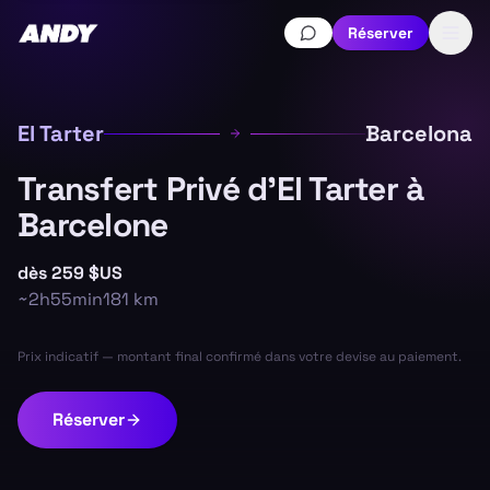
Réserver
El Tarter
Barcelona
Transfert Privé d'El Tarter à
Barcelone
dès
259 $US
~
2h55min
181
km
Prix indicatif — montant final confirmé dans votre devise au paiement.
Réserver