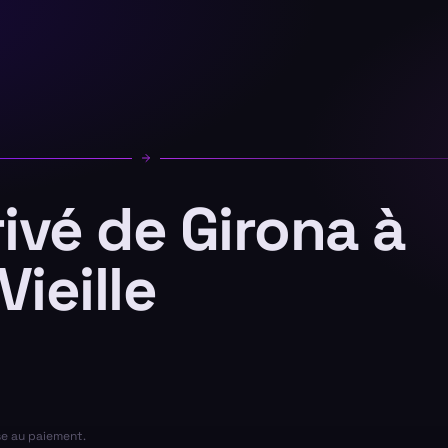
rivé de Girona à
ieille
se au paiement.