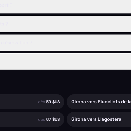
port ?
ts ?
a réservation ?
Girona vers Riudellots de l
dès
59 $US
Girona vers Llagostera
dès
67 $US