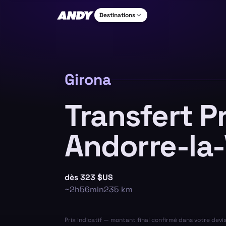
Destinations
Girona
Transfert P
Andorre-la-V
dès
323 $US
~
2h56min
235
km
Prix indicatif — montant final confirmé dans votre devi