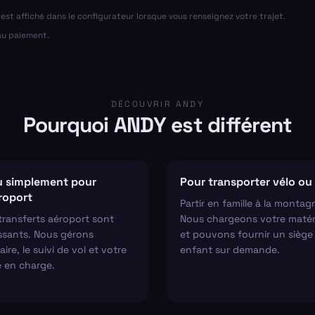
al est affiché dans le configurateur lorsque vous renseignez votre trajet.
 au paiement.
DÉCOUVRIR ANDY
Pourquoi ANDY est différent
 simplement pour
Pour transporter vélo ou 
éroport
Partir en famille à la montag
transferts aéroport sont
Nous chargeons votre matér
ssants. Nous gérons
et pouvons fournir un siège
aire, le suivi de vol et votre
enfant sur demande.
e en charge.