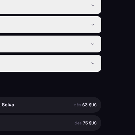
a Selva
dès
63 $US
dès
75 $US