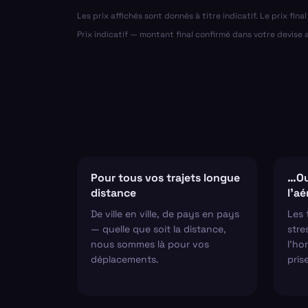
Les prix affichés sont donnés à titre indicatif. Le prix fin
Prix indicatif — montant final confirmé dans votre devise
Pour tous vos trajets longue
…Ou
distance
l'a
De ville en ville, de pays en pays
Les 
— quelle que soit la distance,
stre
nous sommes là pour vos
l'hor
déplacements.
pris