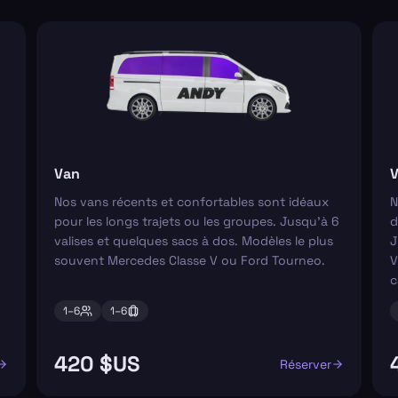
Van
V
Nos vans récents et confortables sont idéaux
N
pour les longs trajets ou les groupes. Jusqu'à 6
d
valises et quelques sacs à dos. Modèles le plus
J
souvent Mercedes Classe V ou Ford Tourneo.
V
c
1–
6
1–
6
420 $US
Réserver