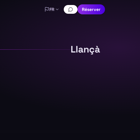
FR
Réserver
Llançà