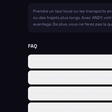
Prendre un taxi local ou les transports 
ou des trajets plus longs. Avec ANDY, votr
avantage. De plus, vous ne ferez pas la qu
FAQ
Que se passe-t-il si mon vol est en retard
Puis-je apporter mon équipement de plo
Comment trouver mon chauffeur à l'aéro
Proposez-vous des sièges pour enfants ?