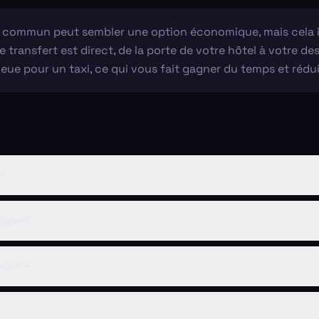
en commun peut sembler une option économique, mais cela 
e transfert est direct, de la porte de votre hôtel à votre de
eue pour un taxi, ce qui vous fait gagner du temps et réduit
 ?
ngée ?
port ?