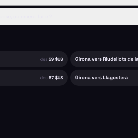
prise, comment faire ?
Girona vers Riudellots de l
dès
59 $US
Girona vers Llagostera
dès
67 $US