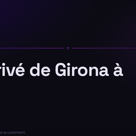
rivé de Girona à
se au paiement.