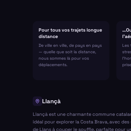
Pour tous vos trajets longue
…Ou
distance
l'a
De ville en ville, de pays en pays
Les 
— quelle que soit la distance,
stre
nous sommes là pour vos
l'hor
déplacements.
pris
Llançà
Llançà est une charmante commune catalane c
idéal pour explorer la Costa Brava, avec de
de Llans à couper le souffle, parfaite pour 