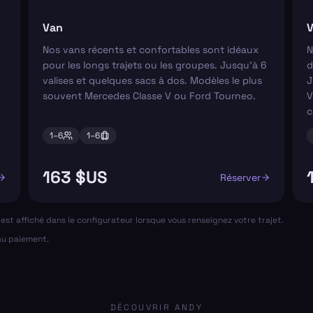
Van
V
Nos vans récents et confortables sont idéaux
N
pour les longs trajets ou les groupes. Jusqu'à 6
d
valises et quelques sacs à dos. Modèles le plus
J
souvent Mercedes Classe V ou Ford Tourneo.
V
c
1–
6
1–
6
163 $US
Réserver
al est affiché dans le configurateur lorsque vous renseignez votre trajet.
 au paiement.
DÉCOUVRIR ANDY