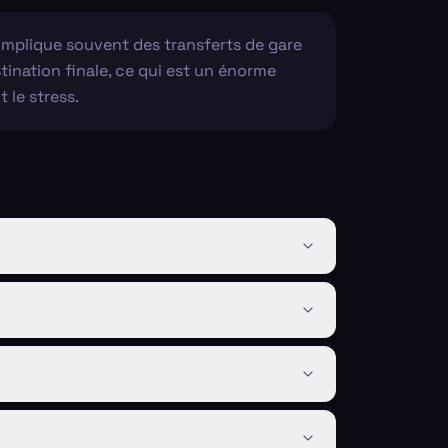
implique souvent des transferts de gare
stination finale, ce qui est un énorme
 le stress.