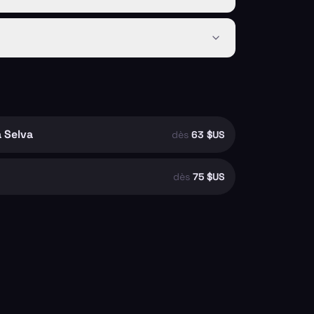
a Selva
dès
63 $US
dès
75 $US