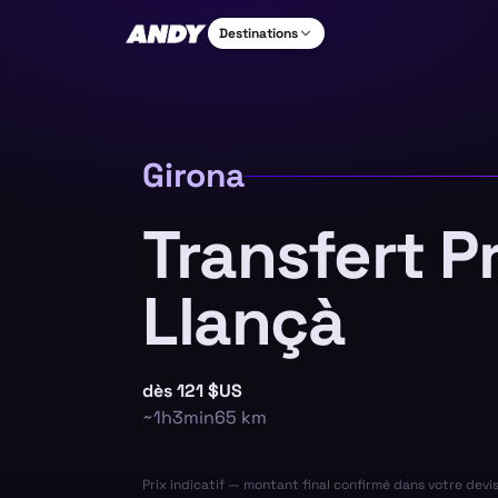
Destinations
Girona
Transfert P
Llançà
dès
121 $US
~
1h3min
65
km
Prix indicatif — montant final confirmé dans votre devi