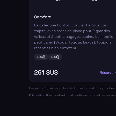
Comfort
La catégorie Confort convient à tous vos
trajets, avec assez de place pour 2 grandes
valises et 2 petits bagages cabine. Le modèle
peut varier (Skoda, Toyota, Lexus), toujours
récent et bien entretenu.
1–
4
1–
4
261 $US
Réserver
Les prix affichés sont donnés à titre indicatif. Le prix fin
Prix indicatif — montant final confirmé dans votre devise