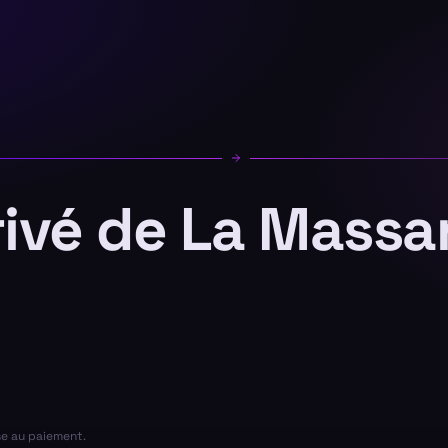
rivé de La Massa
se au paiement.