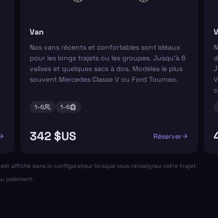
Van
V
Nos vans récents et confortables sont idéaux
N
pour les longs trajets ou les groupes. Jusqu'à 6
d
valises et quelques sacs à dos. Modèles le plus
J
souvent Mercedes Classe V ou Ford Tourneo.
V
c
1–
6
1–
6
342 $US
Réserver
al est affiché dans le configurateur lorsque vous renseignez votre trajet.
 au paiement.