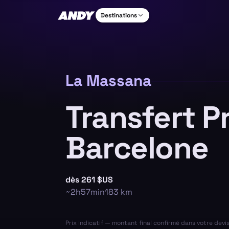
Destinations
La Massana
Transfert P
Barcelone
dès
261 $US
~
2h57min
183
km
Prix indicatif — montant final confirmé dans votre devi