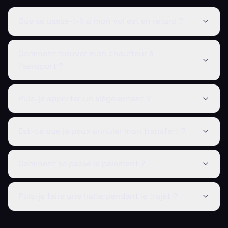
Que se passe-t-il si mon vol est en retard ?
Comment trouver mon chauffeur à
l'aéroport ?
Puis-je apporter un siège enfant ?
Est-ce que je peux annuler mon transfert ?
Comment se passe le paiement ?
Puis-je faire une halte pendant le trajet ?