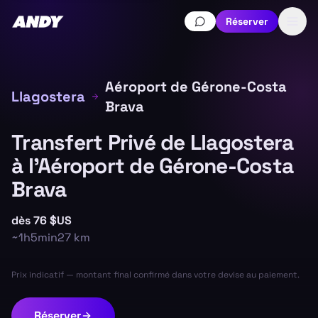
Réserver
Aéroport de Gérone-Costa
Llagostera
Brava
Transfert Privé de Llagostera
à l'Aéroport de Gérone-Costa
Brava
dès
76 $US
~
1h5min
27
km
Prix indicatif — montant final confirmé dans votre devise au paiement.
Réserver