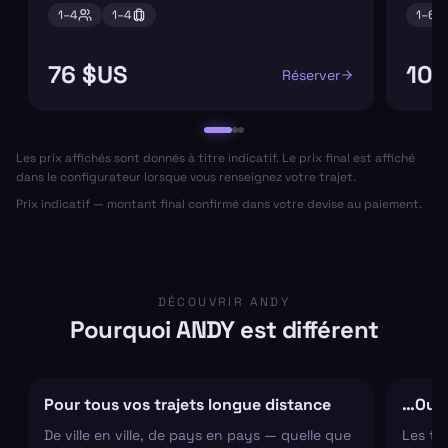
1–
4
1–
4
1–
6
76 $US
106
Réserver
Les prix affichés sont donnés à titre indicatif. Le prix final est affiché
dans le configurateur lorsque vous renseignez votre trajet.
Prix indicatif — montant final confirmé dans votre devise au paiement.
DÉCOUVRIR ANDY
Pourquoi ANDY est différent
Pour tous vos trajets longue distance
…Ou s
De ville en ville, de pays en pays — quelle que
Les tr