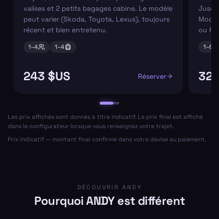
valises et 2 petits bagages cabine. Le modèle
Jusqu'
peut varier (Skoda, Toyota, Lexus), toujours
Modèl
récent et bien entretenu.
ou Fo
1–
4
1–
4
1–
6
243 $US
320
Réserver
Les prix affichés sont donnés à titre indicatif. Le prix final est affiché
dans le configurateur lorsque vous renseignez votre trajet.
Prix indicatif — montant final confirmé dans votre devise au paiement.
DÉCOUVRIR ANDY
Pourquoi ANDY est différent