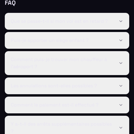
FAQ
Que se passe-t-il si mon vol est en retard ?
Puis-je apporter un siège enfant ?
Comment puis-je trouver mon chauffeur à
l'aéroport ?
Les annulations sont-elles possibles ?
Comment le paiement est-il effectué ?
Y a-t-il des arrêts supplémentaires possibles
?