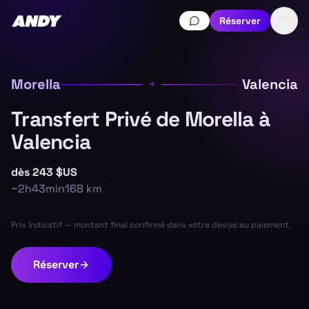
Réserver
Morella
Valencia
Transfert Privé de Morella à
Valencia
dès
243 $US
~
2h43min
168
km
Prix indicatif — montant final confirmé dans votre devise au paiement.
Réserver