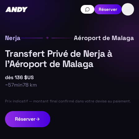
Réserver
Nerja
Aéroport de Malaga
Transfert Privé de Nerja à
l'Aéroport de Malaga
dès
136 $US
~
57min
78
km
Prix indicatif — montant final confirmé dans votre devise au paiement.
Réserver