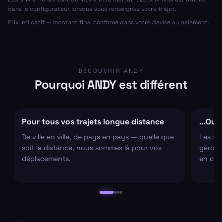
dans le configurateur lorsque vous renseignez votre trajet.
Prix indicatif — montant final confirmé dans votre devise au paiement.
DÉCOUVRIR ANDY
Pourquoi ANDY est différent
Pour tous vos trajets longue distance
…Ou s
De ville en ville, de pays en pays — quelle que
Les tr
soit la distance, nous sommes là pour vos
gérons 
déplacements.
en cha