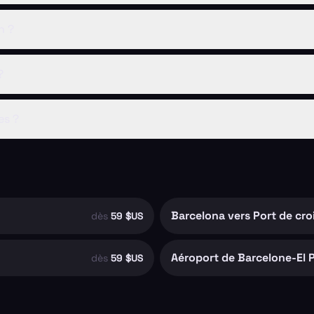
n ?
?
es ?
Barcelona vers Port de cro
dès
59 $US
Aéroport de Barcelone-El P
dès
59 $US