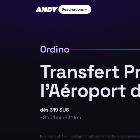
Destinations
Ordino
Transfert P
l’Aéroport 
dès
319 $US
~
2h54min
231
km
Prix indicatif — montant final confirmé dans votre devi