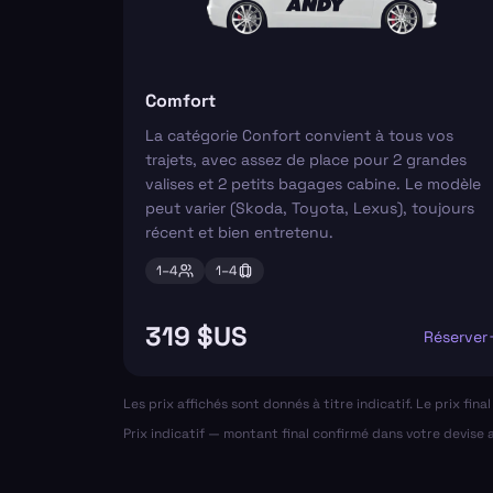
Comfort
La catégorie Confort convient à tous vos
trajets, avec assez de place pour 2 grandes
valises et 2 petits bagages cabine. Le modèle
peut varier (Skoda, Toyota, Lexus), toujours
récent et bien entretenu.
1–
4
1–
4
319 $US
Réserver
Les prix affichés sont donnés à titre indicatif. Le prix fin
Prix indicatif — montant final confirmé dans votre devise