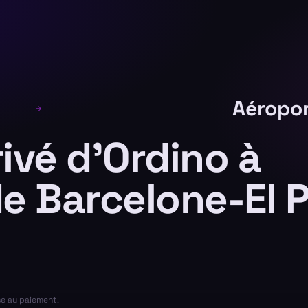
Aéropor
rivé d'Ordino à
de Barcelone-El P
se au paiement.