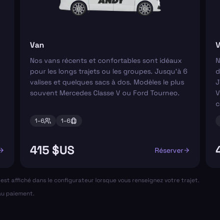
Van
V
Nos vans récents et confortables sont idéaux
N
pour les longs trajets ou les groupes. Jusqu'à 6
d
valises et quelques sacs à dos. Modèles le plus
J
souvent Mercedes Classe V ou Ford Tourneo.
V
c
1–
6
1–
6
415 $US
Réserver
al est affiché dans le configurateur lorsque vous renseignez votre trajet.
 au paiement.