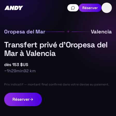
Réserver
Oropesa del Mar
Valencia
Transfert privé d'Oropesa del
Mar à Valencia
dès
153 $US
~
1h29min
92
km
Prix indicatif — montant final confirmé dans votre devise au paiement.
Réserver