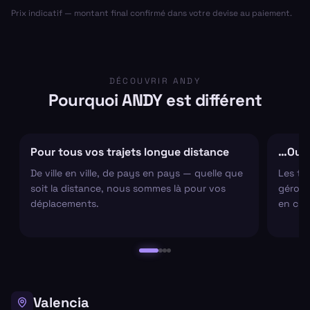
Prix indicatif — montant final confirmé dans votre devise au paiement.
DÉCOUVRIR ANDY
Pourquoi ANDY est différent
Pour tous vos trajets longue distance
…Ou s
De ville en ville, de pays en pays — quelle que
Les tr
soit la distance, nous sommes là pour vos
gérons 
déplacements.
en cha
Valencia