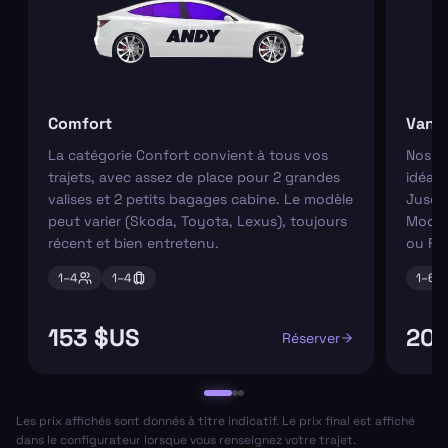
Comfort
Van
La catégorie Confort convient à tous vos
Nos va
trajets, avec assez de place pour 2 grandes
idéaux
valises et 2 petits bagages cabine. Le modèle
Jusqu'
peut varier (Skoda, Toyota, Lexus), toujours
Modèl
récent et bien entretenu.
ou Fo
1–
4
1–
4
1–
6
153 $US
204
Réserver
Les prix affichés sont donnés à titre indicatif. Le prix final est affiché
dans le configurateur lorsque vous renseignez votre trajet.