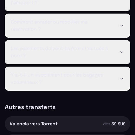
l'aéroport ?
Comment annuler ou modifier ma
réservation ?
Les paiements doivent-ils être effectués à
bord ?
Y a-t-il un supplément pour les bagages
volumineux ?
Autres transferts
Valencia vers Torrent
dès
59 $US