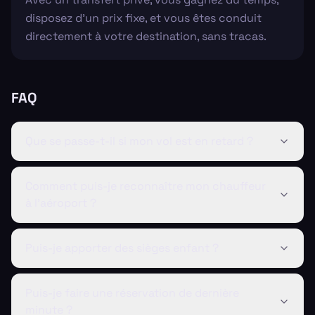
disposez d'un prix fixe, et vous êtes conduit
directement à votre destination, sans tracas.
FAQ
Que se passe-t-il si mon vol est en retard ?
Comment puis-je reconnaître mon chauffeur
à l'aéroport ?
Puis-je apporter des sièges enfant ?
Puis-je faire une réservation de dernière
minute ?