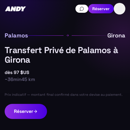
Réserver
Palamos
Girona
Transfert Privé de Palamos à
Girona
dès
97 $US
~
36min
45
km
Prix indicatif — montant final confirmé dans votre devise au paiement.
Réserver