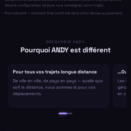
dans le configurateur lorsque vous renseignez votre trajet.
Prix indicatif — montant final confirmé dans votre devise au paiement.
DÉCOUVRIR ANDY
Pourquoi ANDY est différent
Pour tous vos trajets longue distance
…Ou s
De ville en ville, de pays en pays — quelle que
Les tr
soit la distance, nous sommes là pour vos
gérons 
déplacements.
en cha