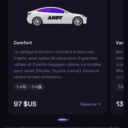
Comfort
Van
La catégorie Confort convient à tous vos
Nos va
trajets, avec assez de place pour 2 grandes
idéaux
valises et 2 petits bagages cabine. Le modèle
Jusqu'
peut varier (Skoda, Toyota, Lexus), toujours
Modèl
récent et bien entretenu.
ou Fo
1–
4
1–
4
1–
6
97 $US
133
Réserver
Les prix affichés sont donnés à titre indicatif. Le prix final est affiché