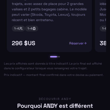
trajets, avec assez de place pour 2 grandes
idéaux
valises et 2 petits bagages cabine. Le modèle
Jusqu'
peut varier (Skoda, Toyota, Lexus), toujours
Modèl
récent et bien entretenu.
ou Fo
1–
4
1–
4
1–
6
296 $US
386
Réserver
Les prix affichés sont donnés à titre indicatif. Le prix final est affiché
dans le configurateur lorsque vous renseignez votre trajet.
Prix indicatif — montant final confirmé dans votre devise au paiement.
DÉCOUVRIR ANDY
Pourquoi ANDY est différent