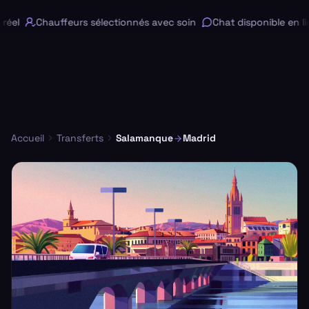
éel
Chauffeurs sélectionnés avec soin
Chat disponible en lig
Accueil
Transferts
Salamanque
Madrid