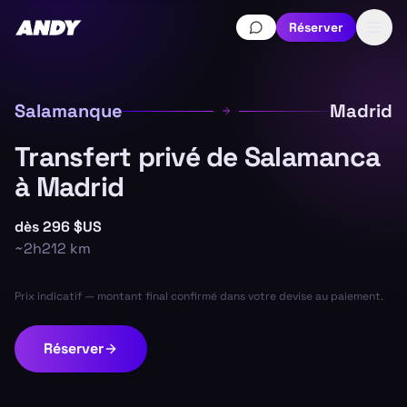
Réserver
Salamanque
Madrid
Transfert privé de Salamanca
à Madrid
dès
296 $US
~
2h
212
km
Prix indicatif — montant final confirmé dans votre devise au paiement.
Réserver