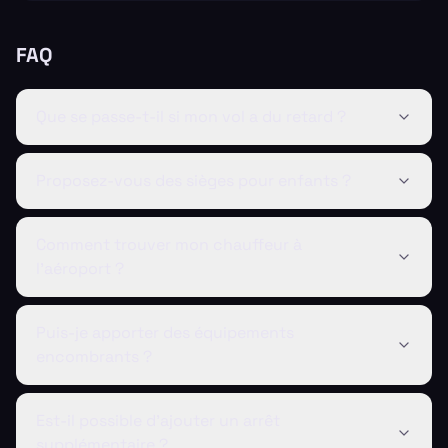
FAQ
Que se passe-t-il si mon vol a du retard ?
Proposez-vous des sièges pour enfants ?
Comment trouver mon chauffeur à
l'aéroport ?
Puis-je apporter des équipements
encombrants ?
Est-il possible d'ajouter un arrêt
supplémentaire ?