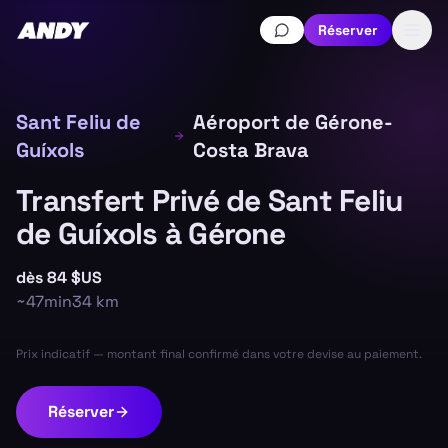
Réserver
Sant Feliu de
Aéroport de Gérone-
Guíxols
Costa Brava
Transfert Privé de Sant Feliu
de Guíxols à Gérone
dès
84 $US
~
47min
34
km
Prix indicatif — montant final confirmé dans votre devise au paiement.
Réserver