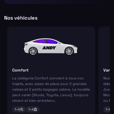
Nos véhicules
Comfort
Van
La catégorie Confort convient à tous vos
Nos va
trajets, avec assez de place pour 2 grandes
idéaux
valises et 2 petits bagages cabine. Le modèle
Jusqu'
peut varier (Skoda, Toyota, Lexus), toujours
Modèl
récent et bien entretenu.
ou Fo
1–
4
1–
4
1–
6