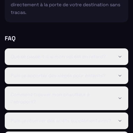
directement à la porte de votre destination sans
tracas.
FAQ
Que se passe-t-il si mon vol est en retard?
Puis-je apporter des sièges pour enfants?
Comment trouver mon chauffeur à
l'aéroport?
Puis-je réserver des arrêts supplémentaires?