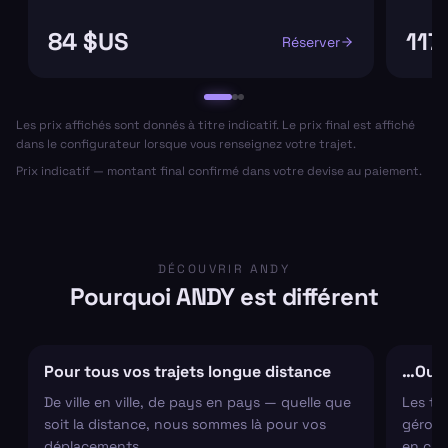
84 $US
117
Réserver
Les prix affichés sont donnés à titre indicatif. Le prix final est affiché
dans le configurateur lorsque vous renseignez votre trajet.
Prix indicatif — montant final confirmé dans votre devise au paiement.
DÉCOUVRIR ANDY
Pourquoi ANDY est différent
Pour tous vos trajets longue distance
…Ou s
De ville en ville, de pays en pays — quelle que
Les tr
soit la distance, nous sommes là pour vos
gérons 
déplacements.
en cha