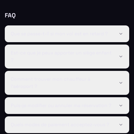
FAQ
Que se passe-t-il si mon vol est en retard ?
Est-ce que je peux apporter un siège enfant
?
Comment trouver mon chauffeur à
l'aéroport ?
Puis-je modifier ou annuler ma réservation ?
Quels modes de paiement acceptez-vous ?