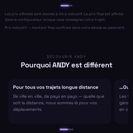
Les prix affichés sont donnés à titre indicatif. Le prix final est affiché
dans le configurateur lorsque vous renseignez votre trajet.
Prix indicatif — montant final confirmé dans votre devise au paiement.
DÉCOUVRIR ANDY
Pourquoi ANDY est différent
Pour tous vos trajets longue distance
…Ou s
De ville en ville, de pays en pays — quelle que
Les tr
soit la distance, nous sommes là pour vos
gérons 
déplacements.
en cha