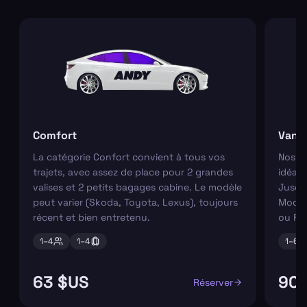
Comfort
Van
La catégorie Confort convient à tous vos
Nos va
trajets, avec assez de place pour 2 grandes
idéaux
valises et 2 petits bagages cabine. Le modèle
Jusqu'
peut varier (Skoda, Toyota, Lexus), toujours
Modèl
récent et bien entretenu.
ou Fo
1–
4
1–
4
1–
6
63 $US
90 
Réserver