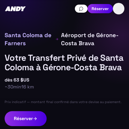
Réserver
Santa Coloma de
Aéroport de Gérone-
Farners
Costa Brava
Votre Transfert Privé de Santa
Coloma à Gérone-Costa Brava
dès
63 $US
~
30min
16
km
Prix indicatif — montant final confirmé dans votre devise au paiement.
Réserver