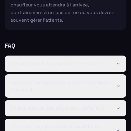
chauffeur vous attendra à l'arrivée,
contrairement à un taxi de rue où vous devrez
souvent gérer l'attente.
FAQ
Que se passe-t-il si mon vol a du retard ?
Comment puis-je trouver mon conducteur à
l'aéroport ?
Dois-je réserver des sièges pour enfants ?
Comment puis-je annuler ou modifier ma