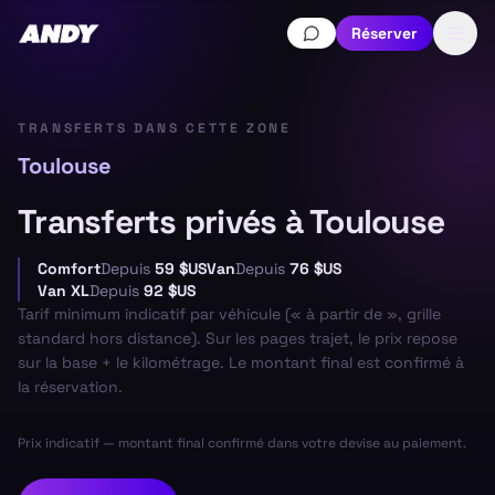
Réserver
TRANSFERTS DANS CETTE ZONE
Toulouse
Transferts privés à Toulouse
Comfort
Depuis
59 $US
Van
Depuis
76 $US
Van XL
Depuis
92 $US
Tarif minimum indicatif par véhicule (« à partir de », grille
standard hors distance). Sur les pages trajet, le prix repose
sur la base + le kilométrage. Le montant final est confirmé à
la réservation.
Prix indicatif — montant final confirmé dans votre devise au paiement.