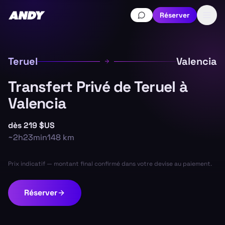
Réserver
Teruel
Valencia
Transfert Privé de Teruel à
Valencia
dès
219 $US
~
2h23min
148
km
Prix indicatif — montant final confirmé dans votre devise au paiement.
Réserver