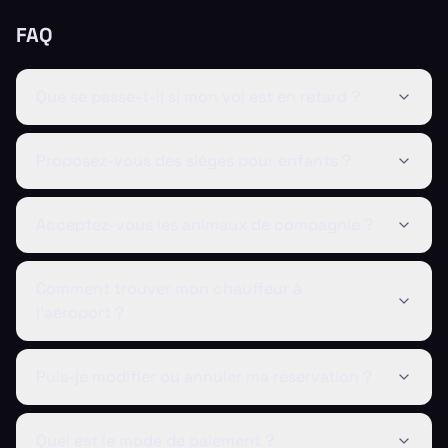
FAQ
Que se passe-t-il si mon vol est en retard ?
Proposez-vous des sièges pour enfants ?
Acceptez-vous les animaux de compagnie ?
Comment trouver mon chauffeur à
l'aéroport ?
Puis-je modifier ou annuler ma réservation ?
Quel est le mode de paiement ?