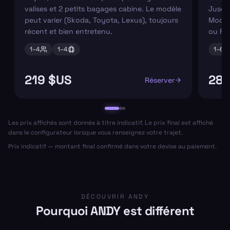
valises et 2 petits bagages cabine. Le modèle
Jusqu'
peut varier (Skoda, Toyota, Lexus), toujours
Modèl
récent et bien entretenu.
ou Fo
1–
4
1–
4
1–
6
219 $US
289
Réserver
Les prix affichés sont donnés à titre indicatif. Le prix final est affiché
dans le configurateur lorsque vous renseignez votre trajet.
Prix indicatif — montant final confirmé dans votre devise au paiement.
DÉCOUVRIR ANDY
Pourquoi ANDY est différent