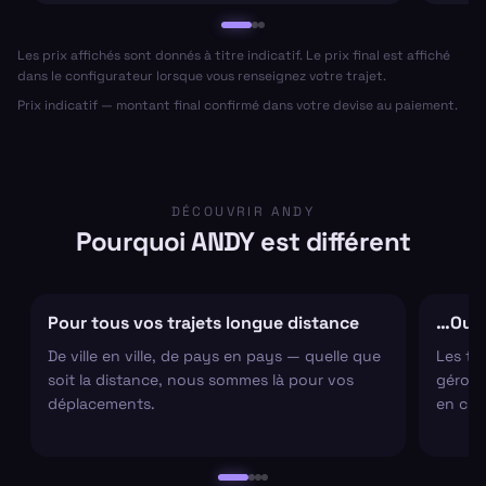
Les prix affichés sont donnés à titre indicatif. Le prix final est affiché
dans le configurateur lorsque vous renseignez votre trajet.
Prix indicatif — montant final confirmé dans votre devise au paiement.
DÉCOUVRIR ANDY
Pourquoi ANDY est différent
Pour tous vos trajets longue distance
…Ou s
De ville en ville, de pays en pays — quelle que
Les tr
soit la distance, nous sommes là pour vos
gérons 
déplacements.
en cha