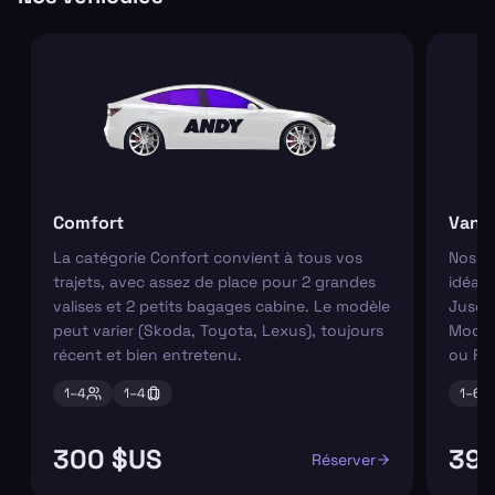
Comfort
Van
La catégorie Confort convient à tous vos
Nos va
trajets, avec assez de place pour 2 grandes
idéaux
valises et 2 petits bagages cabine. Le modèle
Jusqu'
peut varier (Skoda, Toyota, Lexus), toujours
Modèl
récent et bien entretenu.
ou Fo
1–
4
1–
4
1–
6
300 $US
392
Réserver