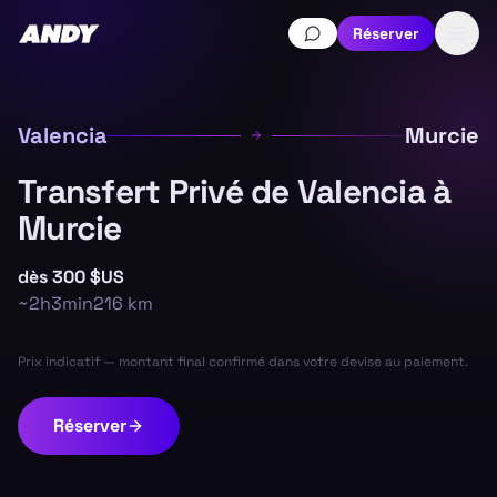
Réserver
Valencia
Murcie
Transfert Privé de Valencia à
Murcie
dès
300 $US
~
2h3min
216
km
Prix indicatif — montant final confirmé dans votre devise au paiement.
Réserver