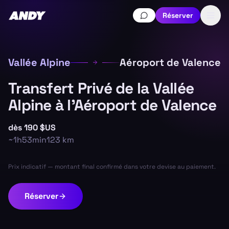
Réserver
Vallée Alpine
Aéroport de Valence
Transfert Privé de la Vallée
Alpine à l'Aéroport de Valence
dès
190 $US
~
1h53min
123
km
Prix indicatif — montant final confirmé dans votre devise au paiement.
Réserver