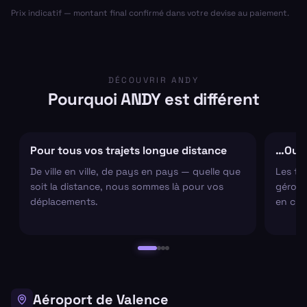
Prix indicatif — montant final confirmé dans votre devise au paiement.
DÉCOUVRIR ANDY
Pourquoi ANDY est différent
Pour tous vos trajets longue distance
…Ou s
De ville en ville, de pays en pays — quelle que
Les tr
soit la distance, nous sommes là pour vos
gérons 
déplacements.
en cha
Aéroport de Valence