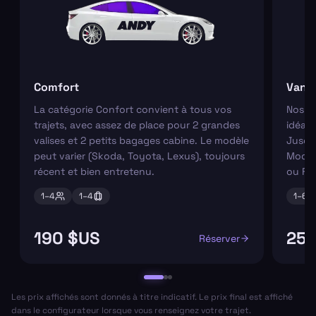
Comfort
Van
La catégorie Confort convient à tous vos
Nos va
trajets, avec assez de place pour 2 grandes
idéaux
valises et 2 petits bagages cabine. Le modèle
Jusqu'
peut varier (Skoda, Toyota, Lexus), toujours
Modèl
récent et bien entretenu.
ou Fo
1–
4
1–
4
1–
6
190 $US
252
Réserver
Les prix affichés sont donnés à titre indicatif. Le prix final est affiché
dans le configurateur lorsque vous renseignez votre trajet.