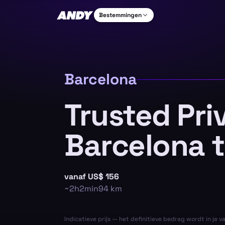
Bestemmingen
Barcelona
Trusted Pri
Barcelona 
vanaf
US$ 156
~
2h2min
94
km
Indicatieve prijs — het definitieve bedrag wordt in je v