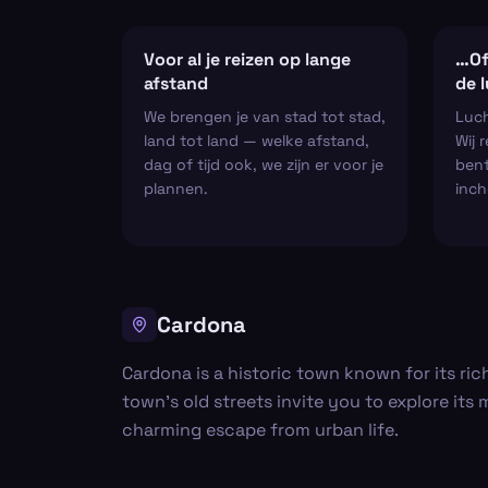
Voor al je reizen op lange
…Of
afstand
de 
We brengen je van stad tot stad,
Luch
land tot land — welke afstand,
Wij 
dag of tijd ook, we zijn er voor je
bent
plannen.
inch
Cardona
Cardona is a historic town known for its ric
town’s old streets invite you to explore its 
charming escape from urban life.