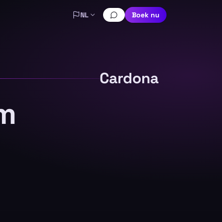
NL
Boek nu
Cardona
om