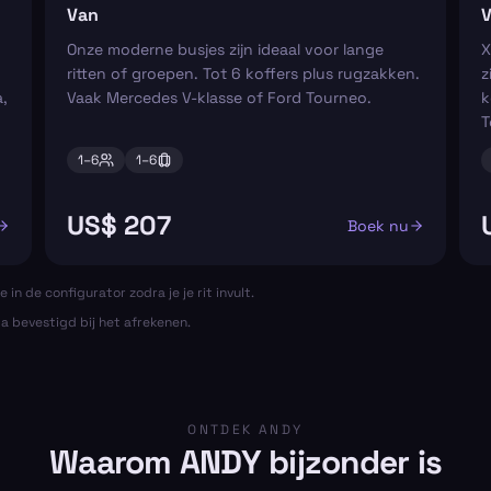
Van
V
Onze moderne busjes zijn ideaal voor lange
X
ritten of groepen. Tot 6 koffers plus rugzakken.
z
,
Vaak Mercedes V-klasse of Ford Tourneo.
k
T
1–
6
1–
6
US$ 207
Boek nu
e in de configurator zodra je je rit invult.
ta bevestigd bij het afrekenen.
ONTDEK ANDY
Waarom ANDY bijzonder is