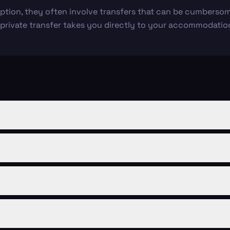
option, they often involve transfers that can be cumbersom
 a private transfer takes you directly to your accommodatio