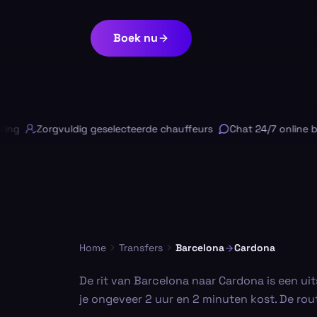
Boek nu
g
Zorgvuldig geselecteerde chauffeurs
Chat 24/7 online besc
Home
Transfers
Barcelona
Cardona
De rit van Barcelona naar Cardona is een ui
je ongeveer 2 uur en 2 minuten kost. De rou