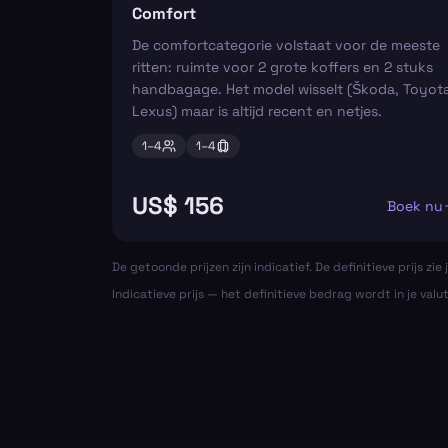
Comfort
De comfortcategorie volstaat voor de meeste
ritten: ruimte voor 2 grote koffers en 2 stuks
handbagage. Het model wisselt (Škoda, Toyota
Lexus) maar is altijd recent en netjes.
1–
4
1–
4
US$ 156
Boek nu
De getoonde prijzen zijn indicatief. De definitieve prijs zie j
Indicatieve prijs — het definitieve bedrag wordt in je valu