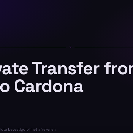
vate Transfer fr
to Cardona
aluta bevestigd bij het afrekenen.