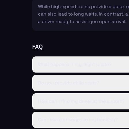
While high-speed trains provide a quick 
can also lead to long waits. In contrast,
a driver ready to assist you upon arrival.
FAQ
What happens if my flight is late?
Do you provide child seats?
How can I find my driver at the airport?
Can I make changes to my booking?