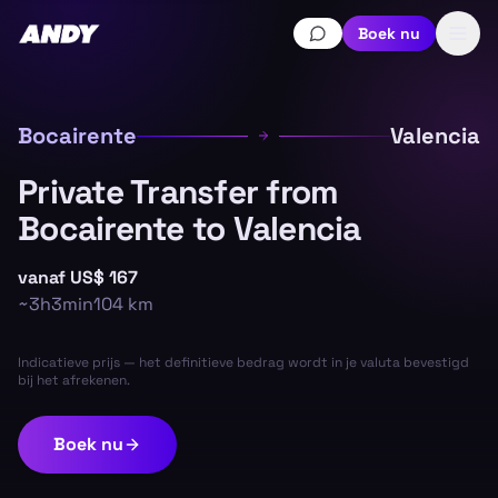
Boek nu
Bocairente
Valencia
Private Transfer from
Bocairente to Valencia
vanaf
US$ 167
~
3h3min
104
km
Indicatieve prijs — het definitieve bedrag wordt in je valuta bevestigd
bij het afrekenen.
Boek nu