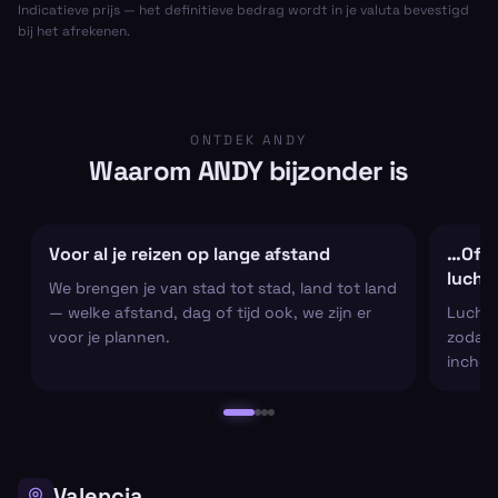
Indicatieve prijs — het definitieve bedrag wordt in je valuta bevestigd
bij het afrekenen.
ONTDEK ANDY
Waarom ANDY bijzonder is
Voor al je reizen op lange afstand
…Of al
lucht
We brengen je van stad tot stad, land tot land
— welke afstand, dag of tijd ook, we zijn er
Luchtha
voor je plannen.
zodat j
inchec
Valencia