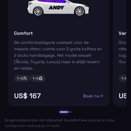
Comfort
Van
De comfortcategorie volstaat voor de
Onze m
meeste ritten: ruimte voor 2 grote koffers en
ritten
2 stuks handbagage. Het model wisselt
rugza
(Škoda, Toyota, Lexus) maar is altijd recent
Tourn
en netjes.
1–
4
1–
4
1–
6
US$ 167
US$
Boek nu
De getoonde prijzen zijn indicatief. De definitieve prijs zie je in de
configurator zodra je je rit invult.