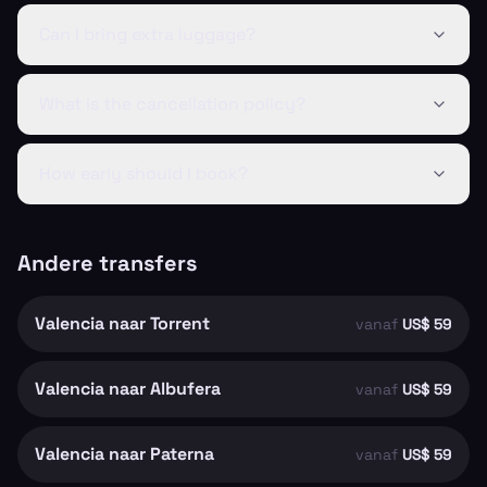
Can I bring extra luggage?
What is the cancellation policy?
How early should I book?
Andere transfers
Valencia naar Torrent
vanaf
US$ 59
Valencia naar Albufera
vanaf
US$ 59
Valencia naar Paterna
vanaf
US$ 59