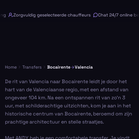
ng
Zorgvuldig geselecteerde chauffeurs
Chat 24/7 online bes
Home
Transfers
Bocairente
Valencia
De rit van Valencia naar Bocairente leidt je door het
hart van de Valenciaanse regio, met een afstand van
ongeveer 104 km. Na een ontspannen rit van zo'n 3
uur, met schilderachtige uitzichten, kom je aan in het
historische centrum van Bocairente, beroemd om zijn
prachtige architectuur en steile straatjes.
Met ANDY heb je een comfortabele transfer. Je vindt