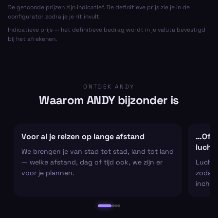
De getoonde prijzen zijn indicatief. De definitieve prijs zie je in de
configurator zodra je je rit invult.
Indicatieve prijs — het definitieve bedrag wordt in je valuta bevestigd
bij het afrekenen.
ONTDEK ANDY
Waarom ANDY bijzonder is
Voor al je reizen op lange afstand
…Of al
lucht
We brengen je van stad tot stad, land tot land
— welke afstand, dag of tijd ook, we zijn er
Luchtha
voor je plannen.
zodat j
inchec