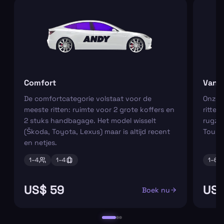
Comfort
Van
De comfortcategorie volstaat voor de
Onze m
meeste ritten: ruimte voor 2 grote koffers en
ritten
2 stuks handbagage. Het model wisselt
rugza
(Škoda, Toyota, Lexus) maar is altijd recent
Tourn
en netjes.
1–
4
1–
4
1–
6
US$ 59
US$
Boek nu