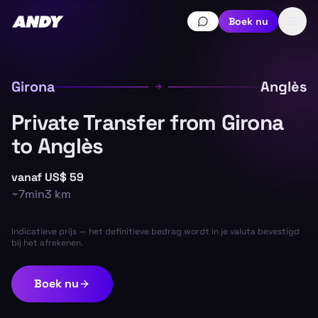
Boek nu
Girona
Anglès
Private Transfer from Girona
to Anglès
vanaf
US$ 59
~
7min
3
km
Indicatieve prijs — het definitieve bedrag wordt in je valuta bevestigd
bij het afrekenen.
Boek nu