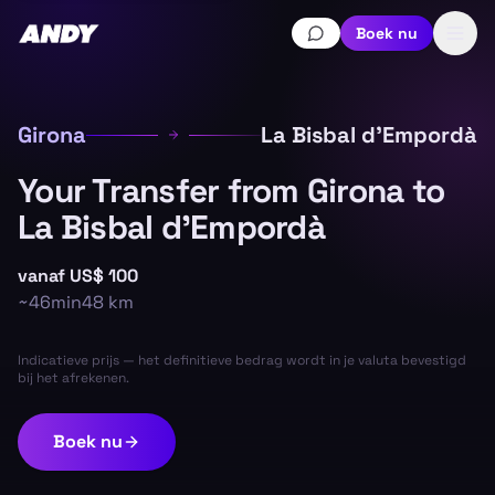
Boek nu
Girona
La Bisbal d'Empordà
Your Transfer from Girona to
La Bisbal d'Empordà
vanaf
US$ 100
~
46min
48
km
Indicatieve prijs — het definitieve bedrag wordt in je valuta bevestigd
bij het afrekenen.
Boek nu