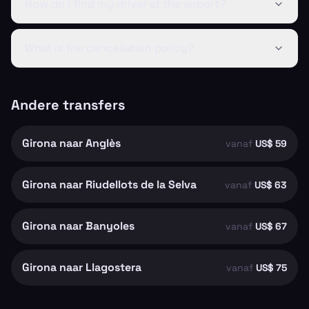
How do I find my driver at the airport?
What is the cancellation policy?
Andere transfers
Girona naar Anglès
vanaf
US$ 59
Girona naar Riudellots de la Selva
vanaf
US$ 63
Girona naar Banyoles
vanaf
US$ 67
Girona naar Llagostera
vanaf
US$ 75