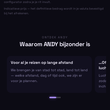
configurator zodra je je rit invult.
Indicatieve prijs — het definitieve bedrag wordt in je valuta bevestigd
bij het afrekenen.
ONTDEK ANDY
Waarom ANDY bijzonder is
Voor al je reizen op lange afstand
…Of al
lucht
We brengen je van stad tot stad, land tot land
— welke afstand, dag of tijd ook, we zijn er
Luchtha
voor je plannen.
zodat j
inchec