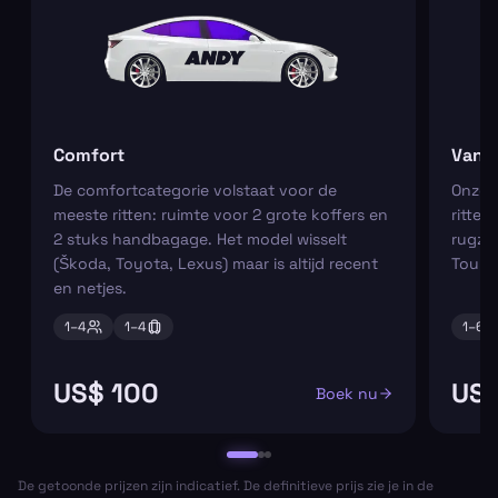
Comfort
Van
De comfortcategorie volstaat voor de
Onze m
meeste ritten: ruimte voor 2 grote koffers en
ritten
2 stuks handbagage. Het model wisselt
rugza
(Škoda, Toyota, Lexus) maar is altijd recent
Tourn
en netjes.
1–
4
1–
4
1–
6
US$ 100
US$
Boek nu
De getoonde prijzen zijn indicatief. De definitieve prijs zie je in de