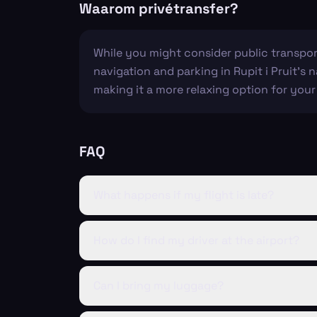
Waarom privétransfer?
While you might consider public transport
navigation and parking in Rupit i Pruit's 
making it a more relaxing option for your 
FAQ
What happens if my flight is late?
How do I find my driver at the airport?
Can I bring my luggage?