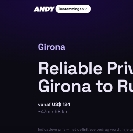
Bestemmingen
Girona
Reliable Pr
Girona to Ru
vanaf
US$ 124
~
47min
68
km
Indicatieve prijs — het definitieve bedrag wordt in je v