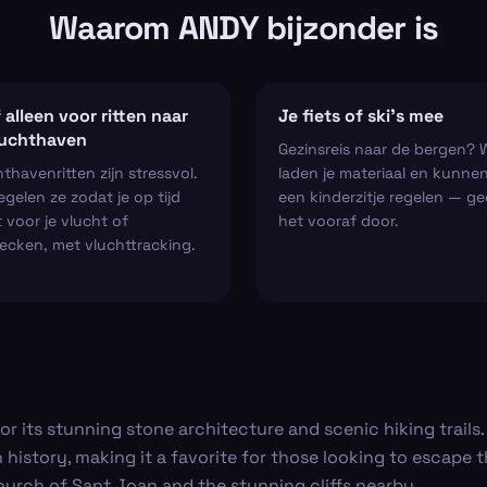
Waarom ANDY bijzonder is
 alleen voor ritten naar
Je fiets of ski’s mee
luchthaven
Gezinsreis naar de bergen? 
thavenritten zijn stressvol.
laden je materiaal en kunne
regelen ze zodat je op tijd
een kinderzitje regelen — ge
 voor je vlucht of
het vooraf door.
ecken, met vluchttracking.
for its stunning stone architecture and scenic hiking trails.
 history, making it a favorite for those looking to escape 
 church of Sant Joan and the stunning cliffs nearby.