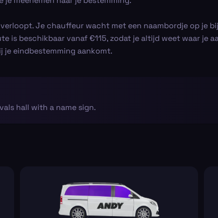
 die je meenemen naar je bestemming.
l verloopt. Je chauffeur wacht met een naambordje op je b
ute is beschikbaar vanaf €115, zodat je altijd weet waar je 
bij je eindbestemming aankomt.
ivals hall with a name sign.