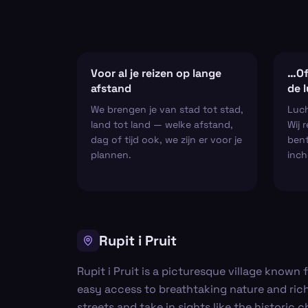
Voor al je reizen op lange
…Of
afstand
de 
We brengen je van stad tot stad,
Luch
land tot land — welke afstand,
Wij 
dag of tijd ook, we zijn er voor je
bent
plannen.
inch
Rupit i Pruit
Rupit i Pruit is a picturesque village known 
easy access to breathtaking nature and rich
streets and take in sights like the historic