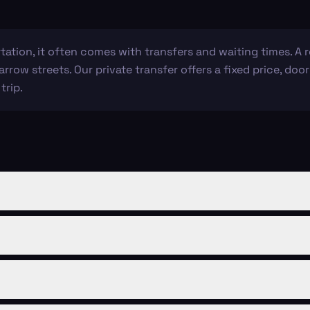
ation, it often comes with transfers and waiting times. A r
narrow streets. Our private transfer offers a fixed price, do
trip.