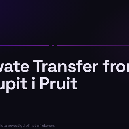
ivate Transfer fr
pit i Pruit
aluta bevestigd bij het afrekenen.