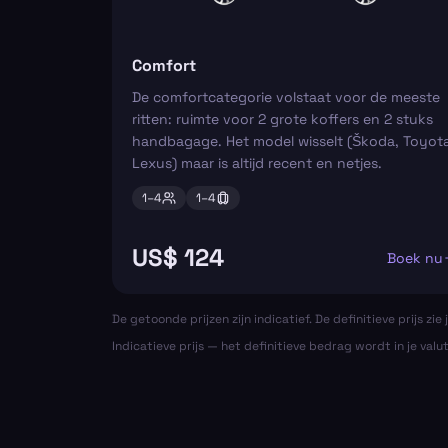
Comfort
De comfortcategorie volstaat voor de meeste
ritten: ruimte voor 2 grote koffers en 2 stuks
handbagage. Het model wisselt (Škoda, Toyota
Lexus) maar is altijd recent en netjes.
1–
4
1–
4
US$ 124
Boek nu
De getoonde prijzen zijn indicatief. De definitieve prijs zie j
Indicatieve prijs — het definitieve bedrag wordt in je valu