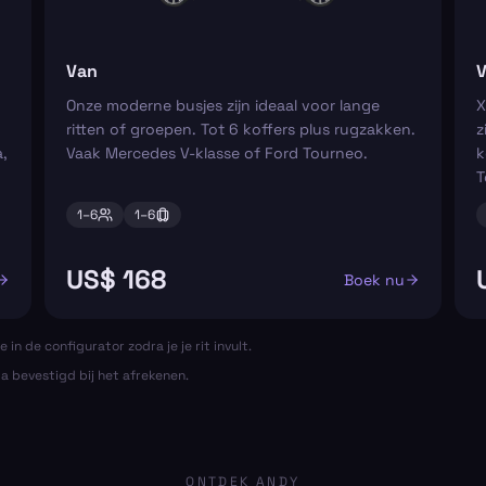
Van
V
Onze moderne busjes zijn ideaal voor lange
X
ritten of groepen. Tot 6 koffers plus rugzakken.
z
,
Vaak Mercedes V-klasse of Ford Tourneo.
k
T
1–
6
1–
6
US$ 168
Boek nu
e in de configurator zodra je je rit invult.
ta bevestigd bij het afrekenen.
ONTDEK ANDY