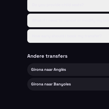
Do you provide child seats?
What if I need to cancel or modify my b
How early should I book my transfer?
Andere transfers
Girona naar Anglès
Girona naar Banyoles