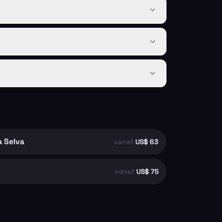
a Selva
vanaf
US$ 63
vanaf
US$ 75