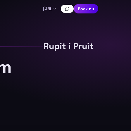
NL
Boek nu
Rupit i Pruit
om