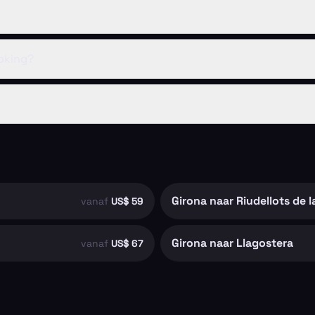
ooking?
Girona naar Riudellots de l
vanaf
US$ 59
Girona naar Llagostera
vanaf
US$ 67